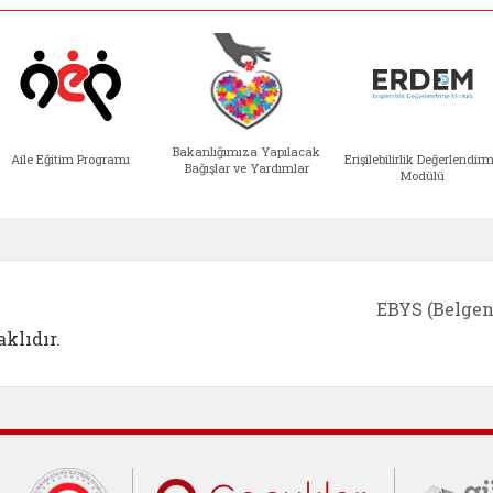
Bakanlığımıza Yapılacak
Aile Eğitim Programı
Erişilebilirlik Değerlendir
Bağışlar ve Yardımlar
Modülü
e açılır)
enim Ailem (yeni sekmede açılır)
Aile Eğitim Programı (yeni sekmede açılır
Bakanlığımıza Yapılacak 
Erişile
EBYS (Belgen
klıdır.
Cumhurbaşkanlığı İletişim Merkezi (C
Çocuklar Gü