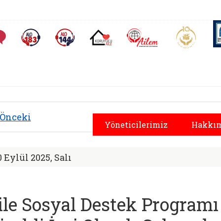
AİLEM İletişim Merkezi
Aile ve 
Sıkça Sorulan Sorular
Alo 183 (yeni sekmede açılır)
Alo 144 (yeni sekmede açılır)
Koruyucu Aile (yeni sekmede açılır)
yal Hizmetler İl Müd
Önceki
Yöneticilerimiz
Hakkım
0 Eylül 2025, Salı
ile Sosyal Destek Program