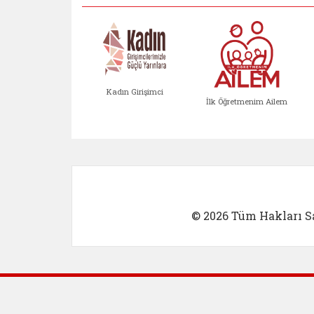
Kadın Girişimci
İlk Öğretmenim Ailem
Kadın Girişimci (yeni sekmed
İlk Öğretm
© 2026 Tüm Hakları Sa
Dış Bağlantılar