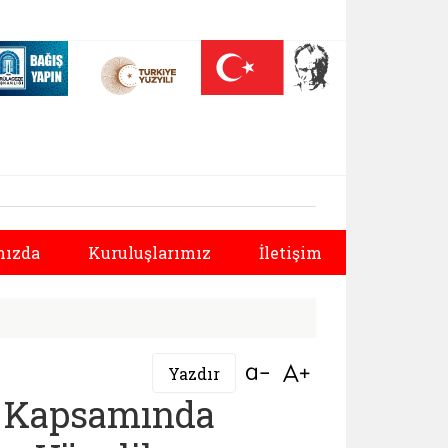
 (yeni sekmede açılır)
Nüfus On Yılı (yeni sekmede açılır)
Darülaceze bağış sayfası (yeni sekmede açılır)
ürlüğü |
ızda
Kuruluşlarımız
İletişim
Bağlantıyı aç
Bağlantıyı aç
Yazdır
ı Kapsamında