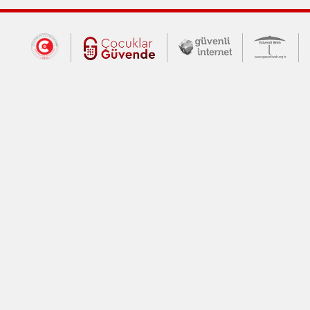
Dış Bağlantılar
Cumhurbaşkanlığı İletişim Merkezi (CİM
Çocuklar Güvende (yeni 
Güvenli İnte
Güv