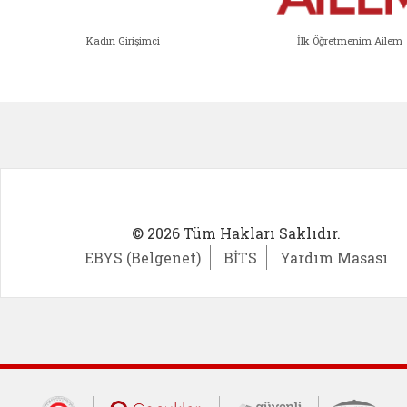
Kadın Girişimci
İlk Öğretmenim Ailem
Kadın Girişimci (yeni sekmede açıl
İlk Öğ
© 2026 Tüm Hakları Saklıdır.
EBYS (Belgenet)
BİTS
Yardım Masası
Cumhurbaşkanlığı İletişim Merkezi (CİM
Çocuklar Güvende (yeni 
Güvenli İnte
Güv