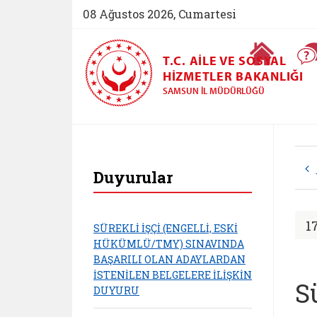
08 Ağustos 2026, Cumartesi
Ana Sayfa
T.C. AILE VE SOSYAL
HIZMETLER BAKANLIĞI
SAMSUN İL MÜDÜRLÜĞÜ
Samsun Aile ve Sosy
Duyurular
1
SÜREKLİ İŞÇİ (ENGELLİ, ESKİ
HÜKÜMLÜ/TMY) SINAVINDA
BAŞARILI OLAN ADAYLARDAN
İSTENİLEN BELGELERE İLİŞKİN
S
DUYURU