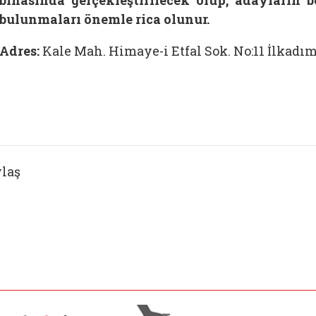
binasında gerçekleştirilecek olup, adayların be
bulunmaları önemle rica olunur.
Adres:
Kale Mah. Himaye-i Etfal Sok. No:11 İlkad
laş