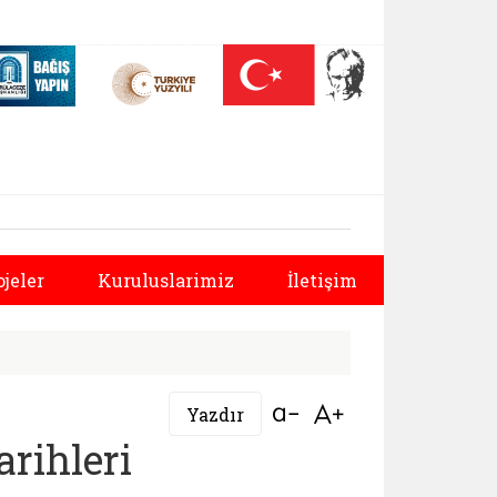
 (yeni sekmede açılır)
Nüfus On Yılı (yeni sekmede açılır)
Darülaceze bağış sayfası (yeni sekmede açılır)
rlüğü | Sürekli İşç
Sonraki
ojeler
Kuruluslarimiz
İletişim
Bağlantıyı aç
Bağlantıyı aç
Yazdır
arihleri