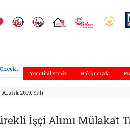
AİLEM İletişim Merkezi
Aile ve 
Sıkça Sorulan Sorular
Alo 183 (yeni sekmede açılır)
Alo 144 (yeni sekmede açılır)
Koruyucu Aile (yeni sekmede açılır)
al Hizmetler İl Müdü
Önceki
Yöneticilerimiz
Hakkımızda
Pr
7 Aralık 2019, Salı
ürekli İşçi Alımı Mülakat T