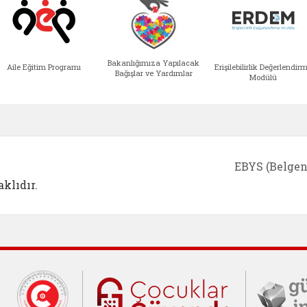
Bakanlığımıza Yapılacak
Aile Eğitim Programı
Erişilebilirlik Değerlendir
Bağışlar ve Yardımlar
Modülü
e açılır)
enim Ailem (yeni sekmede açılır)
Aile Eğitim Programı (yeni sekmede açılır
Bakanlığımıza Yapılacak 
Erişile
EBYS (Belgen
klıdır.
Cumhurbaşkanlığı İletişim Merkezi (C
Çocuklar Gü