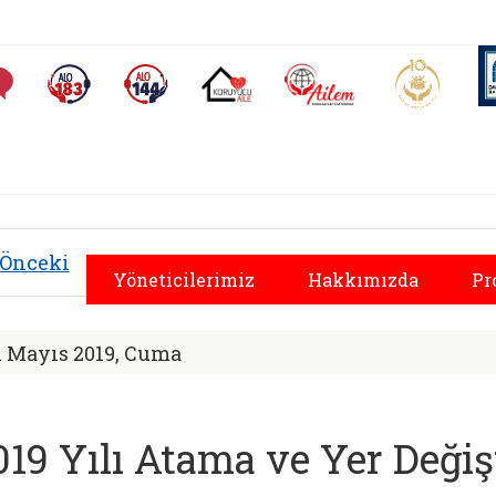
AİLEM İletişim Merkezi
Aile ve 
Sıkça Sorulan Sorular
Alo 183 (yeni sekmede açılır)
Alo 144 (yeni sekmede açılır)
Koruyucu Aile (yeni sekmede açılır)
al Hizmetler İl Müd
Önceki
Yöneticilerimiz
Hakkımızda
Pr
1 Mayıs 2019, Cuma
019 Yılı Atama ve Yer Deği