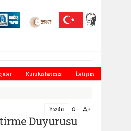
 (yeni sekmede açılır)
Nüfus On Yılı (yeni sekmede açılır)
Darülaceze bağış sayfası (yeni sekmede açılır)
ürlüğü |
Sonraki
ojeler
Kuruluslarimiz
İletişim
Bağlantıyı aç
Bağlantıyı aç
Yazdır
ştirme Duyurusu