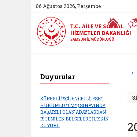
06 Ağustos 2026, Perşembe
Ana Sayfa
T.C. AILE VE SOSYAL
HIZMETLER BAKANLIĞI
SAMSUN İL MÜDÜRLÜĞÜ
Samsun Aile ve Sosy
Duyurular
3
SÜREKLİ İŞÇİ (ENGELLİ, ESKİ
HÜKÜMLÜ/TMY) SINAVINDA
BAŞARILI OLAN ADAYLARDAN
İSTENİLEN BELGELERE İLİŞKİN
2
DUYURU