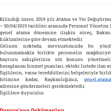
Bilindiği üzere, 2019 yılı Atama ve Yer Değiştir
– 30/04/2019 tarihleri arasında Personel Yönetim
genel atama dönemine ilişkin süreç, Bakanl
hükümlerine göre devam etmektedir.
Gelinen noktada, mevzuatımızda bu yön
bulunmamakla birlikte personelin mağduriy
başvuru sahiplerinin söz konusu yönetmelik
hesaplanan hizmet puanları, ekteki listede ilan e
İlgililerin, varsa tereddütlerini belgeleriyle birl
bitimine kadar, Başkanlığımız,
genel.atama
adresine göndermeleri gerekmektedir.
İlgililere duyurulur.
Duyuru'nun Dokümanları