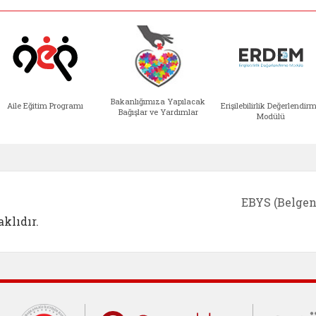
Bakanlığımıza Yapılacak
Aile Eğitim Programı
Erişilebilirlik Değerlendir
Bağışlar ve Yardımlar
Modülü
e açılır)
enim Ailem (yeni sekmede açılır)
Aile Eğitim Programı (yeni sekmede açılır
Bakanlığımıza Yapılacak 
Erişile
EBYS (Belgen
klıdır.
Cumhurbaşkanlığı İletişim Merkezi (C
Çocuklar Gü