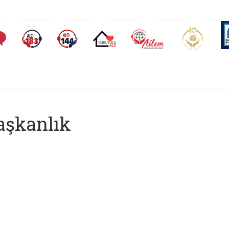
AİLEM İletişim Merkezi
Aile ve 
Sıkça Sorulan Sorular
Alo 183 (yeni sekmede açılır)
Alo 144 (yeni sekmede açılır)
Koruyucu Aile (yeni sekmede açılır)
aşkanlık