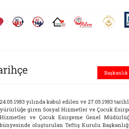
AİLEM İletişim Merkezi
Aile ve 
Sıkça Sorulan Sorular
Alo 183 (yeni sekmede açılır)
Alo 144 (yeni sekmede açılır)
Koruyucu Aile (yeni sekmede açılır)
arihçe
Başkanlık
24.05.1983 yılında kabul edilen ve 27.05.1983 tari
yürürlüğe giren Sosyal Hizmetler ve Çocuk Esi
Hizmetler ve Çocuk Esirgeme Genel Müdürlü
bünyesinde oluşturulan Teftiş Kurulu Başkanlığ