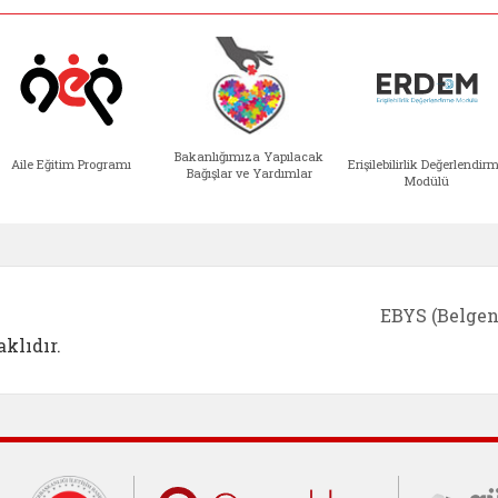
Bakanlığımıza Yapılacak
Aile Eğitim Programı
Erişilebilirlik Değerlendir
Bağışlar ve Yardımlar
Modülü
e açılır)
enim Ailem (yeni sekmede açılır)
Aile Eğitim Programı (yeni sekmede açılır
Bakanlığımıza Yapılacak 
Erişile
EBYS (Belgen
klıdır.
Cumhurbaşkanlığı İletişim Merkezi (C
Çocuklar Gü