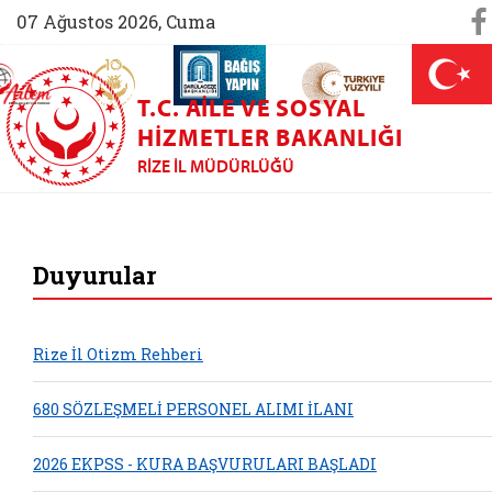
So
07 Ağustos 2026, Cuma
AİLEM İletişim Merkezi (yeni sekmede açılır)
Aile ve Nüfus On Yılı (yeni sekmede açılır)
Darülaceze bağış sayfası (yeni sekme
açılır)
 Aile (yeni sekmede açılır)
T.C. AILE VE SOSYAL
HIZMETLER BAKANLIĞI
RIZE İL MÜDÜRLÜĞÜ
Rize Aile ve Sosyal
Duyurular
Rize İl Otizm Rehberi
680 SÖZLEŞMELİ PERSONEL ALIMI İLANI
2026 EKPSS - KURA BAŞVURULARI BAŞLADI