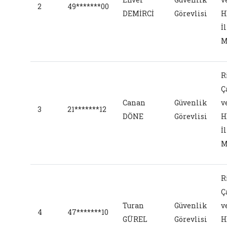
2
49*******00
DEMİRCİ
Görevlisi
H
İl
M
R
Ç
Canan
Güvenlik
v
3
21*******12
DÖNE
Görevlisi
H
İl
M
R
Ç
Turan
Güvenlik
v
4
47*******10
GÜREL
Görevlisi
H