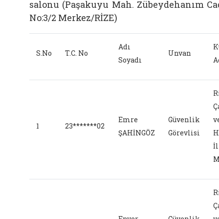
salonu (Paşakuyu Mah. Zübeydehanım Ca
No:3/2 Merkez/RİZE)
Adı
K
S.No
T.C. No
Unvan
Soyadı
A
R
Ç
Emre
Güvenlik
v
1
23*******02
ŞAHİNGÖZ
Görevlisi
H
İl
M
R
Ç
Enver
Güvenlik
v