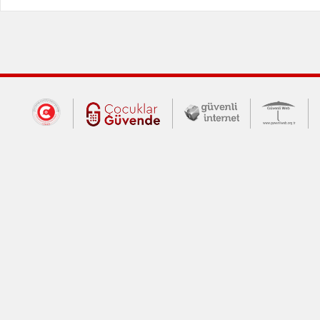
Dış Bağlantılar
Cumhurbaşkanlığı İletişim Merkezi (CİM
Çocuklar Güvende (yeni 
Güvenli İnte
Güv