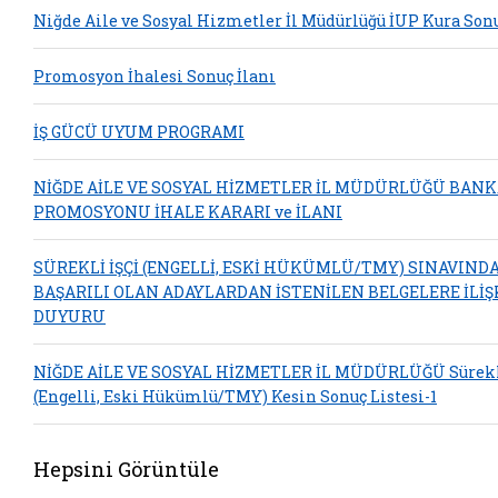
Niğde Aile ve Sosyal Hizmetler İl Müdürlüğü İUP Kura Son
Promosyon İhalesi Sonuç İlanı
İŞ GÜCÜ UYUM PROGRAMI
NİĞDE AİLE VE SOSYAL HİZMETLER İL MÜDÜRLÜĞÜ BAN
PROMOSYONU İHALE KARARI ve İLANI
SÜREKLİ İŞÇİ (ENGELLİ, ESKİ HÜKÜMLÜ/TMY) SINAVIND
BAŞARILI OLAN ADAYLARDAN İSTENİLEN BELGELERE İLİŞ
DUYURU
NİĞDE AİLE VE SOSYAL HİZMETLER İL MÜDÜRLÜĞÜ Sürekli
(Engelli, Eski Hükümlü/TMY) Kesin Sonuç Listesi-1
Hepsini Görüntüle