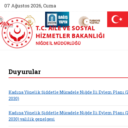
07 Ağustos 2026, Cuma
AİLEM İletişim Merkezi (yeni sekmede açılır)
Aile ve Nüfus On Yılı (yeni sekmede açılır)
Darülaceze bağış sayfası (yeni sekme
açılır)
 Aile (yeni sekmede açılır)
T.C. AILE VE SOSYAL
HIZMETLER BAKANLIĞI
NIĞDE İL MÜDÜRLÜĞÜ
Niğde Aile ve Sosya
Duyurular
Kadına Yönelik Şiddetle Mücadele Niğde İli Eylem Planı (
2030)
Kadına Yönelik Şiddetle Mücadele Niğde İli Eylem Planı (
2030) valilik genelgesi