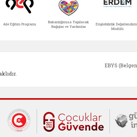
Bakanlığımıza Yapılacak
Aile Eğitim Programı
Erişilebilirlik Değerlendir
Bağışlar ve Yardımlar
Modülü
e açılır)
enim Ailem (yeni sekmede açılır)
Aile Eğitim Programı (yeni sekmede açılır
Bakanlığımıza Yapılacak 
Erişile
EBYS (Belgen
klıdır.
Cumhurbaşkanlığı İletişim Merkezi (C
Çocuklar Gü