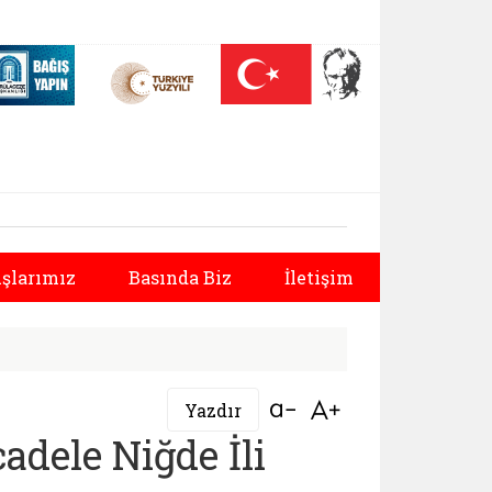
 (yeni sekmede açılır)
Nüfus On Yılı (yeni sekmede açılır)
Darülaceze bağış sayfası (yeni sekmede açılır)
lüğü |
şlarımız
Basında Biz
İletişim
Bağlantıyı aç
Bağlantıyı aç
Yazdır
adele Niğde İli