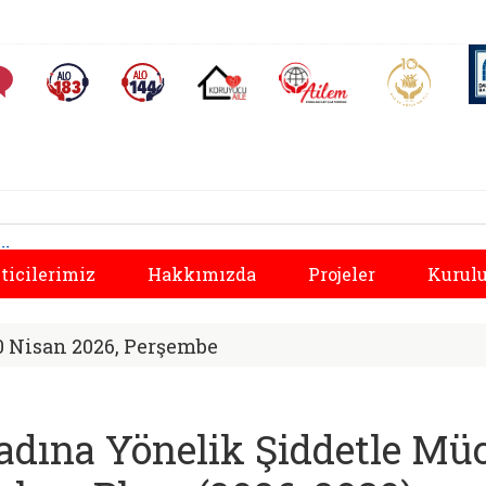
AİLEM İletişim Merkezi
Aile ve 
Sıkça Sorulan Sorular
Alo 183 (yeni sekmede açılır)
Alo 144 (yeni sekmede açılır)
Koruyucu Aile (yeni sekmede açılır)
l Hizmetler İl Müdür
Önceki
ticilerimiz
Hakkımızda
Projeler
Kurulu
0 Nisan 2026, Perşembe
adına Yönelik Şiddetle Müc