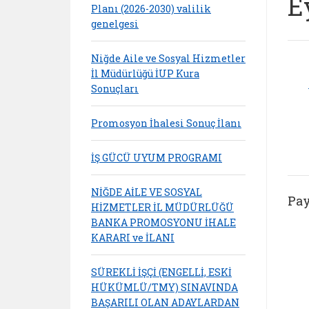
E
Planı (2026-2030) valilik
genelgesi
Niğde Aile ve Sosyal Hizmetler
İl Müdürlüğü İUP Kura
Sonuçları
Promosyon İhalesi Sonuç İlanı
İŞ GÜCÜ UYUM PROGRAMI
NİĞDE AİLE VE SOSYAL
Pay
HİZMETLER İL MÜDÜRLÜĞÜ
BANKA PROMOSYONU İHALE
KARARI ve İLANI
SÜREKLİ İŞÇİ (ENGELLİ, ESKİ
HÜKÜMLÜ/TMY) SINAVINDA
BAŞARILI OLAN ADAYLARDAN