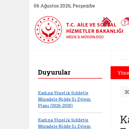
06 Ağustos 2026, Perşembe
Ana Sayfa
T.C. AILE VE SOSYAL
HIZMETLER BAKANLIĞI
NIĞDE İL MÜDÜRLÜĞÜ
Niğde Aile ve Sosya
Duyurular
Yöne
3
Kadına Yönelik Şiddetle
Mücadele Niğde İli Eylem
Planı (2026-2030)
K
Kadına Yönelik Şiddetle
Mücadele Niğde İli Eylem