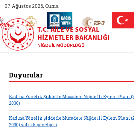
07 Ağustos 2026, Cuma
AİLEM İletişim Merkezi (yeni sekmede açılır)
Aile ve Nüfus On Yılı (yeni sekmede açılır)
Darülaceze bağış sayfası (yeni sekme
açılır)
 Aile (yeni sekmede açılır)
T.C. AILE VE SOSYAL
HIZMETLER BAKANLIĞI
NIĞDE İL MÜDÜRLÜĞÜ
Niğde Aile ve Sosya
Duyurular
Kadına Yönelik Şiddetle Mücadele Niğde İli Eylem Planı (
2030)
Kadına Yönelik Şiddetle Mücadele Niğde İli Eylem Planı (
2030) valilik genelgesi