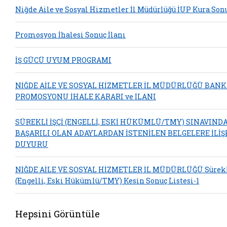
Niğde Aile ve Sosyal Hizmetler İl Müdürlüğü İUP Kura Son
Promosyon İhalesi Sonuç İlanı
İŞ GÜCÜ UYUM PROGRAMI
NİĞDE AİLE VE SOSYAL HİZMETLER İL MÜDÜRLÜĞÜ BAN
PROMOSYONU İHALE KARARI ve İLANI
SÜREKLİ İŞÇİ (ENGELLİ, ESKİ HÜKÜMLÜ/TMY) SINAVIND
BAŞARILI OLAN ADAYLARDAN İSTENİLEN BELGELERE İLİŞ
DUYURU
NİĞDE AİLE VE SOSYAL HİZMETLER İL MÜDÜRLÜĞÜ Sürekli
(Engelli, Eski Hükümlü/TMY) Kesin Sonuç Listesi-1
Hepsini Görüntüle