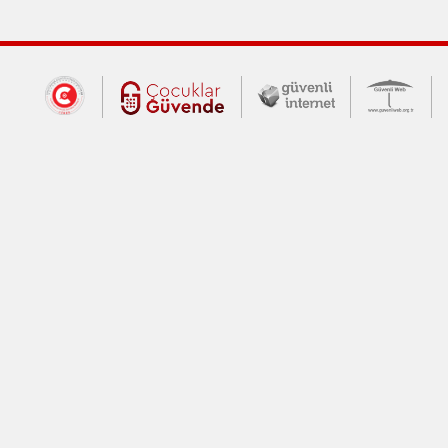
Dış Bağlantılar
Cumhurbaşkanlığı İletişim Merkezi (CİM
Çocuklar Güvende (yeni 
Güvenli İnte
Güv