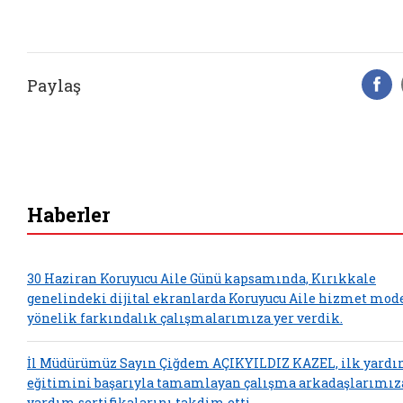
Paylaş
F
Haberler
30 Haziran Koruyucu Aile Günü kapsamında, Kırıkkale
genelindeki dijital ekranlarda Koruyucu Aile hizmet mod
yönelik farkındalık çalışmalarımıza yer verdik.
İl Müdürümüz Sayın Çiğdem AÇIKYILDIZ KAZEL, ilk yard
eğitimini başarıyla tamamlayan çalışma arkadaşlarımız
yardım sertifikalarını takdim etti.