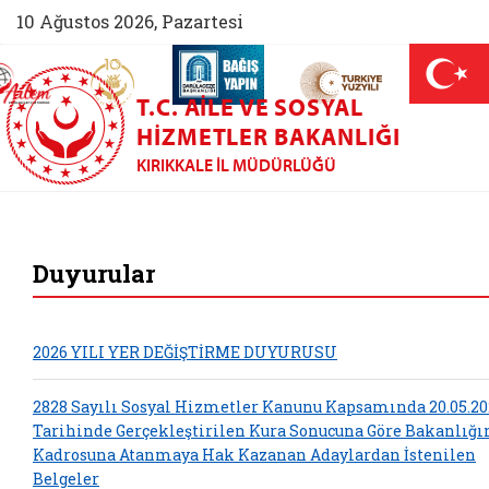
10 Ağustos 2026, Pazartesi
AİLEM İletişim Merkezi (yeni sekmede açılır)
Aile ve Nüfus On Yılı (yeni sekmede açılır)
Darülaceze bağış sayfası (yeni sekme
açılır)
 Aile (yeni sekmede açılır)
T.C. AILE VE SOSYAL
HIZMETLER BAKANLIĞI
KIRIKKALE İL MÜDÜRLÜĞÜ
Kırıkkale Aile ve S
Duyurular
2026 YILI YER DEĞİŞTİRME DUYURUSU
2828 Sayılı Sosyal Hizmetler Kanunu Kapsamında 20.05.20
Tarihinde Gerçekleştirilen Kura Sonucuna Göre Bakanlığ
Kadrosuna Atanmaya Hak Kazanan Adaylardan İstenilen
Belgeler