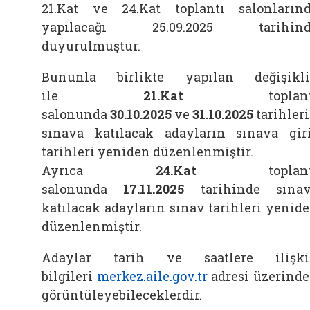
21.Kat ve 24.Kat toplantı salonların
yapılacağı 25.09.2025 tarihind
duyurulmuştur.
Bununla birlikte yapılan değişikl
ile
21.Kat
toplan
salonunda
30.10.2025
ve
31.10.2025
tarihler
sınava katılacak adayların sınava gir
tarihleri yeniden düzenlenmiştir.
Ayrıca
24.Kat
toplan
salonunda
17.11.2025
tarihinde sına
katılacak adayların sınav tarihleri yenid
düzenlenmiştir.
Adaylar tarih ve saatlere ilişki
bilgileri
merkez.aile.gov.tr
adresi üzerind
görüntüleyebileceklerdir.