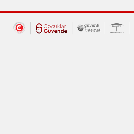
Dış Bağlantılar
Cumhurbaşkanlığı İletişim Merkezi (CİM
Çocuklar Güvende (yeni 
Güvenli İnte
Güv