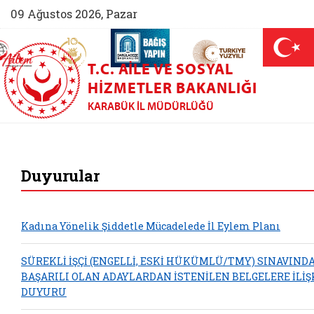
09 Ağustos 2026, Pazar
AİLEM İletişim Merkezi (yeni sekmede açılır)
Aile ve Nüfus On Yılı (yeni sekmede açılır)
Darülaceze bağış sayfası (yeni sekme
açılır)
 Aile (yeni sekmede açılır)
T.C. AILE VE SOSYAL
HIZMETLER BAKANLIĞI
KARABÜK İL MÜDÜRLÜĞÜ
Karabük Aile ve Sos
Duyurular
Kadına Yönelik Şiddetle Mücadelede İl Eylem Planı
SÜREKLİ İŞÇİ (ENGELLİ, ESKİ HÜKÜMLÜ/TMY) SINAVIND
BAŞARILI OLAN ADAYLARDAN İSTENİLEN BELGELERE İLİŞ
DUYURU