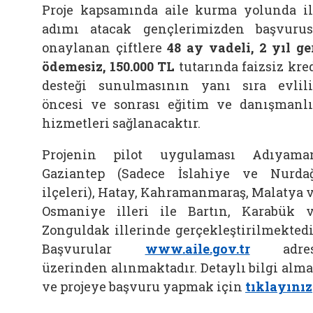
Proje kapsamında aile kurma yolunda i
adımı atacak gençlerimizden başvuru
onaylanan çiftlere
48 ay vadeli, 2 yıl ge
ödemesiz, 150.000 TL
tutarında faizsiz kre
desteği sunulmasının yanı sıra evlil
öncesi ve sonrası eğitim ve danışmanl
hizmetleri sağlanacaktır.
Projenin pilot uygulaması Adıyama
Gaziantep (Sadece İslahiye ve Nurda
ilçeleri), Hatay, Kahramanmaraş, Malatya 
Osmaniye illeri ile Bartın, Karabük 
Zonguldak illerinde gerçekleştirilmektedi
Başvurular
www.aile.gov.tr
adres
üzerinden alınmaktadır. Detaylı bilgi alm
ve projeye başvuru yapmak için
tıklayınız