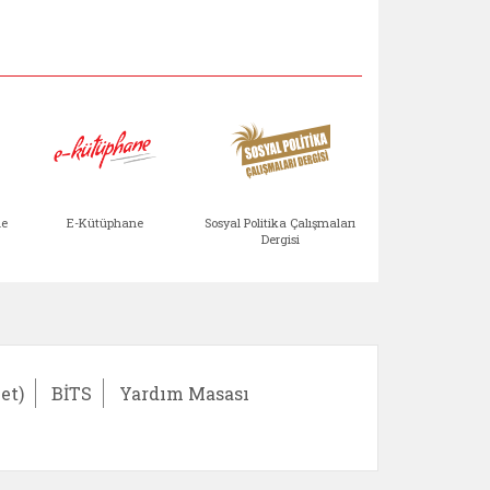
Aile Çocuk Derg
me
E-Kütüphane
Sosyal Politika Çalışmaları
Dergisi
)
Bağışlar ve Yardımlar (yeni sekmede açılır)
bilirlik Değerlendirme Modülü (yeni sekmede açıl
E-Kütüphane (yeni sekmede açılır)
Sosyal Politika Çalış
Ail
et)
BİTS
Yardım Masası