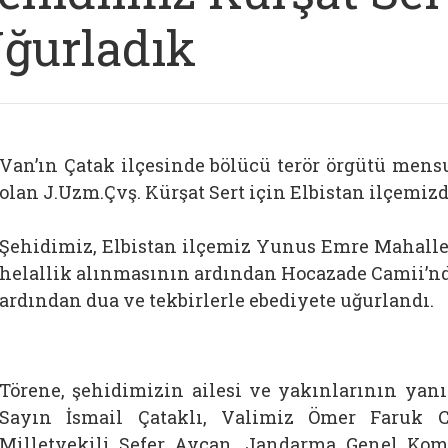
ğurladık
Van’ın Çatak ilçesinde bölücü terör örgütü mensu
olan J.Uzm.Çvş. Kürşat Sert için Elbistan ilçemiz
Şehidimiz, Elbistan ilçemiz Yunus Emre Mahalles
helallik alınmasının ardından Hocazade Camii’n
ardından dua ve tekbirlerle ebediyete uğurlandı.
Törene, şehidimizin ailesi ve yakınlarının yanı 
Sayın İsmail Çataklı, Valimiz Ömer Faruk
Milletvekili Sefer Aycan, Jandarma Genel Kom