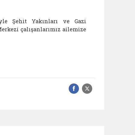
iyle Şehit Yakınları ve Gazi
erkezi çalışanlarımız ailemize
Facebook üzerinde
Sosyal medyad