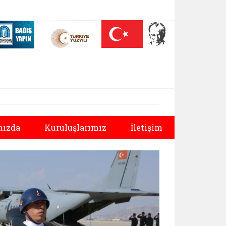
 (yeni sekmede açılır)
Nüfus On Yılı (yeni sekmede açılır)
Darülaceze bağış sayfası (yeni sekmede açılır)
Sonraki
ızda
Kuruluşlarımız
İletişim