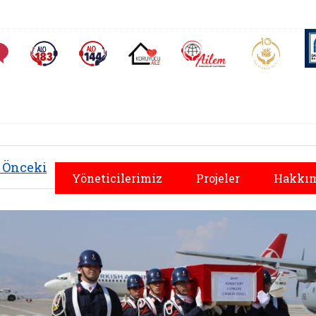
AİLEM İletişim Merkezi
Aile ve 
Sıkça Sorulan Sorular
Alo 183 (yeni sekmede açılır)
Alo 144 (yeni sekmede açılır)
Koruyucu Aile (yeni sekmede açılır)
Önceki
Yöneticilerimiz
Projeler
Hakkım