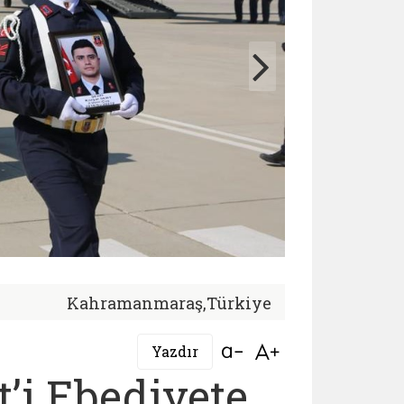
Kahramanmaraş,Türkiye
Bağlantıyı aç
Bağlantıyı aç
Yazdır
t’i Ebediyete