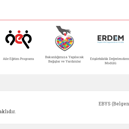
Bakanlığımıza Yapılacak
Aile Eğitim Programı
Erişilebilirlik Değerlendir
Bağışlar ve Yardımlar
Modülü
e açılır)
enim Ailem (yeni sekmede açılır)
Aile Eğitim Programı (yeni sekmede açılır
Bakanlığımıza Yapılacak 
Erişile
EBYS (Belgen
klıdır.