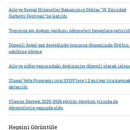
Aile ve Sosyal Hizmetler Bakanımız Göktaş "19. Emirdağ
Gurbetçi Festivali"ne katıldı
Temmuz ayı doğum yardımı ödemeleri hesaplara yatırıld
Düzenli doğal gaz desteğinde temmuz döneminde 504 bin
sahibine ödeme
Aile ve nüfus yapısındaki değişimler düzenli olarak izlen
Ulusal Vefa Programı için SYDV’lere 1,2 milyar lira kayna
aktarıldı
Ulaşım Desteği 2025-2026 eğitim-öğretim yılında da
öğrencilerin yanında oldu
Hepsini Görüntüle