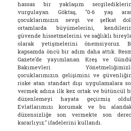
hassas bir yaklaşım sergiledikleri
vurgulayan Göktaş, "0-6 yaş aras
çocuklarımızın sevgi ve şefkat do
ortamlarda büyümelerini, kendileri
güvende hissetmelerini ve sağlıklı bireyl
olarak yetişmelerini önemsiyoruz. 
kapsamda öncü bir adım daha attık. Res
Gazete'de yayımlanan Kreş ve Günd
Bakımevleri Yönetmeliğimizle
çocuklarımızın gelişimini ve güvenliği
riske atan standart dışı uygulamalara s
vermek adına ilk kez ortak ve bütüncül b
düzenlemeyi hayata geçirmiş oldu
Evlatlarımızı korumak ve bu alanda
düzensizliğe son vermekte son dere
kararlıyız." ifadelerini kullandı.