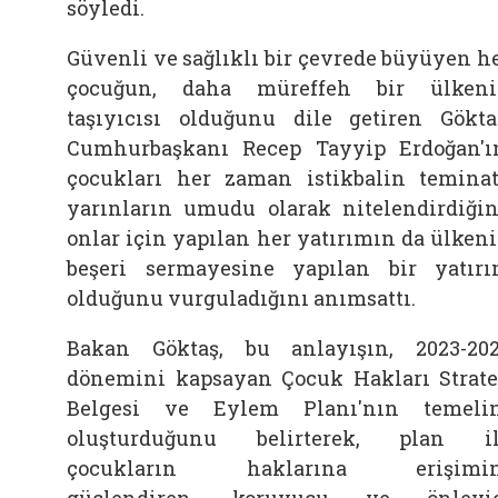
söyledi.
Güvenli ve sağlıklı bir çevrede büyüyen h
çocuğun, daha müreffeh bir ülken
taşıyıcısı olduğunu dile getiren Gökta
Cumhurbaşkanı Recep Tayyip Erdoğan'ı
çocukları her zaman istikbalin teminat
yarınların umudu olarak nitelendirdiğin
onlar için yapılan her yatırımın da ülken
beşeri sermayesine yapılan bir yatır
olduğunu vurguladığını anımsattı.
Bakan Göktaş, bu anlayışın, 2023-20
dönemini kapsayan Çocuk Hakları Strate
Belgesi ve Eylem Planı'nın temeli
oluşturduğunu belirterek, plan i
çocukların haklarına erişimin
güçlendiren, koruyucu ve önleyic