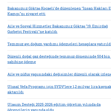
Bakanımız Göktaş Kocaeli'de düzenlenen "İnsan Hakları 
Kampı"nı ziyaret etti
Aile ve Sosyal Hizmetler Bakanımız Göktaş "19. Emirdağ
Gurbetçi Festivali"ne katıldı
Temmuz ayı doğum yardımı ödemeleri hesaplara yatırıld
Düzenli doğal gaz desteğinde temmuz döneminde 504 bin
sahibine ödeme
Aile ve nüfus yapısındaki değişimler düzenli olarak izlen
Ulusal Vefa Programı için SYDV’lere 1,2 milyar lira kayna
aktarıldı
Ulaşım Desteği 2025-2026 eğitim-öğretim yılında da
öğrencilerin yanında oldu