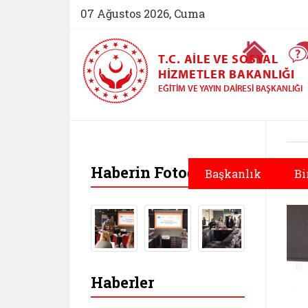
07 Ağustos 2026, Cuma
Ana Sayfa
T.C. AILE VE SOSYAL
HIZMETLER BAKANLIĞI
EĞITIM VE YAYIN DAIRESI BAŞKANLIĞI
Haberin Fotoğrafları
Başkanlık
Bi
Haberler