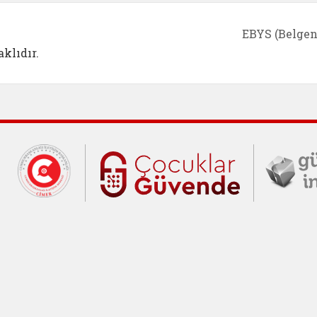
EBYS (Belgen
klıdır.
Cumhurbaşkanlığı İletişim Merkezi (C
Çocuklar Gü