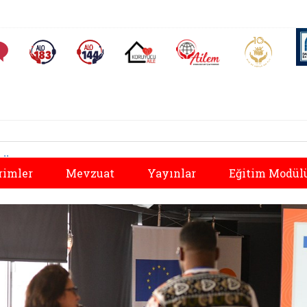
AİLEM İletişim Merkezi
Aile ve 
Sıkça Sorulan Sorular
Alo 183 (yeni sekmede açılır)
Alo 144 (yeni sekmede açılır)
Koruyucu Aile (yeni sekmede açılır)
Önceki
rimler
Mevzuat
Yayınlar
Eğitim Modül