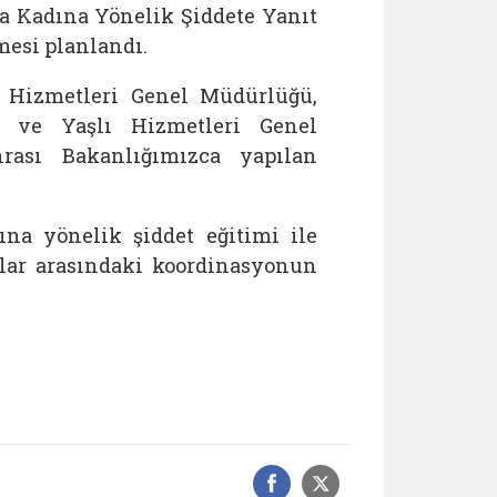
da Kadına Yönelik Şiddete Yanıt
mesi planlandı.
m Hizmetleri Genel Müdürlüğü,
i ve Yaşlı Hizmetleri Genel
rası Bakanlığımızca yapılan
na yönelik şiddet eğitimi ile
şlar arasındaki koordinasyonun
Facebook üzerinde
Sosyal medyad