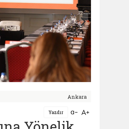
Ankara
Bağlantıyı aç
Bağlantıyı aç
Yazdır
ına Yönelik