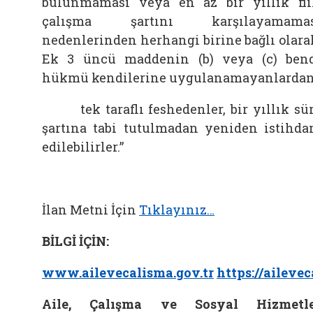
bulunmaması veya en az bir yıllık fii
çalışma şartını karşılayamamas
nedenlerinden herhangi birine bağlı olara
Ek 3 üncü maddenin (b) veya (c) ben
hükmü kendilerine uygulanamayanlardan
tek taraflı feshedenler, bir yıllık sü
şartına tabi tutulmadan yeniden istihd
edilebilirler.”
İlan Metni İçin
Tıklayınız…
BİLGİ İÇİN:
www.ailevecalisma.gov.tr
https://aileve
Aile, Çalışma ve Sosyal Hizmetle