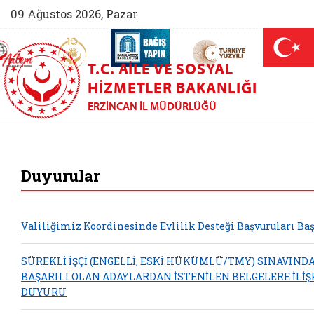
09 Ağustos 2026, Pazar
AİLEM İletişim Merkezi (yeni sekmede açılır)
Aile ve Nüfus On Yılı (yeni sekmede açılır)
Darülaceze bağış sayfası (yeni sekme
açılır)
 Aile (yeni sekmede açılır)
T.C. AILE VE SOSYAL
HIZMETLER BAKANLIĞI
ERZINCAN İL MÜDÜRLÜĞÜ
Erzincan Aile ve So
Duyurular
Valiliğimiz Koordinesinde Evlilik Desteği Başvuruları Baş
SÜREKLİ İŞÇİ (ENGELLİ, ESKİ HÜKÜMLÜ/TMY) SINAVIND
BAŞARILI OLAN ADAYLARDAN İSTENİLEN BELGELERE İLİŞ
DUYURU