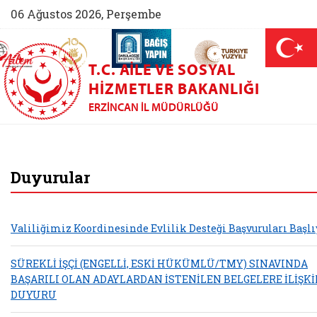
06 Ağustos 2026, Perşembe
AİLEM İletişim Merkezi (yeni sekmede açılır)
Aile ve Nüfus On Yılı (yeni sekmede açılır)
Darülaceze bağış sayfası (yeni sekme
açılır)
 Aile (yeni sekmede açılır)
T.C. AILE VE SOSYAL
HIZMETLER BAKANLIĞI
ERZINCAN İL MÜDÜRLÜĞÜ
Erzincan Aile ve So
Duyurular
Valiliğimiz Koordinesinde Evlilik Desteği Başvuruları Başlı
SÜREKLİ İŞÇİ (ENGELLİ, ESKİ HÜKÜMLÜ/TMY) SINAVINDA
BAŞARILI OLAN ADAYLARDAN İSTENİLEN BELGELERE İLİŞK
DUYURU