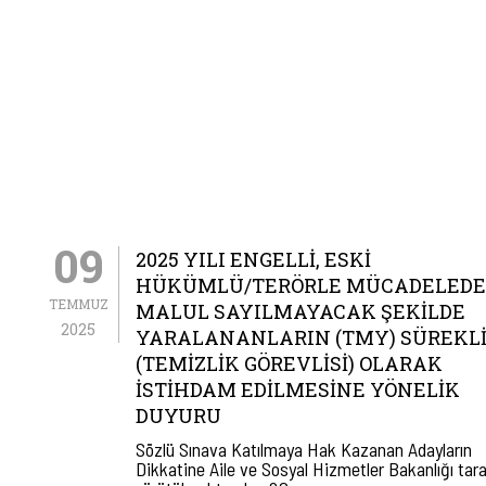
09
2025 YILI ENGELLI, ESKI
HÜKÜMLÜ/TERÖRLE MÜCADELEDE
TEMMUZ
MALUL SAYILMAYACAK ŞEKILDE
2025
YARALANANLARIN (TMY) SÜREKLI 
(TEMIZLIK GÖREVLISI) OLARAK
İSTIHDAM EDILMESINE YÖNELIK
DUYURU
Sözlü Sınava Katılmaya Hak Kazanan Adayların
Dikkatine Aile ve Sosyal Hizmetler Bakanlığı tar