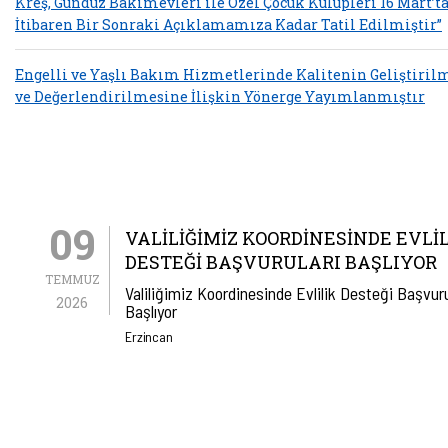
Kreş, Gündüz Bakımevleri ile Özel Çocuk Kulüpleri 16 Mart’t
İtibaren Bir Sonraki Açıklamamıza Kadar Tatil Edilmiştir”
Engelli ve Yaşlı Bakım Hizmetlerinde Kalitenin Geliştiril
ve Değerlendirilmesine İlişkin Yönerge Yayımlanmıştır
09
VALILIĞIMIZ KOORDINESINDE EVLI
DESTEĞI BAŞVURULARI BAŞLIYOR
TEMMUZ
Valiliğimiz Koordinesinde Evlilik Desteği Başvuru
2026
Başlıyor
Erzincan