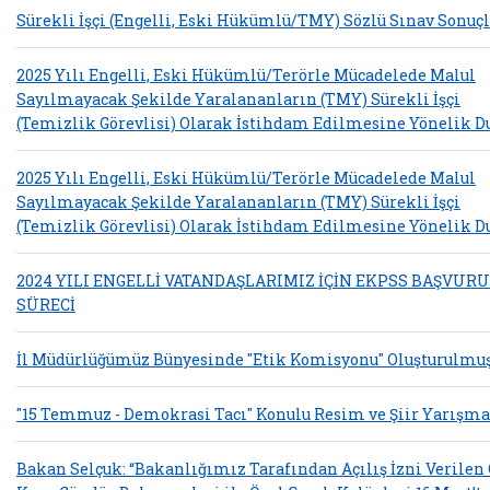
Sürekli İşçi (Engelli, Eski Hükümlü/TMY) Sözlü Sınav Sonuçl
2025 Yılı Engelli, Eski Hükümlü/Terörle Mücadelede Malul
Sayılmayacak Şekilde Yaralananların (TMY) Sürekli İşçi
(Temizlik Görevlisi) Olarak İstihdam Edilmesine Yönelik D
2025 Yılı Engelli, Eski Hükümlü/Terörle Mücadelede Malul
Sayılmayacak Şekilde Yaralananların (TMY) Sürekli İşçi
(Temizlik Görevlisi) Olarak İstihdam Edilmesine Yönelik D
2024 YILI ENGELLİ VATANDAŞLARIMIZ İÇİN EKPSS BAŞVURU
SÜRECİ
İl Müdürlüğümüz Bünyesinde "Etik Komisyonu" Oluşturulmuş
"15 Temmuz - Demokrasi Tacı" Konulu Resim ve Şiir Yarışma
Bakan Selçuk: “Bakanlığımız Tarafından Açılış İzni Verilen