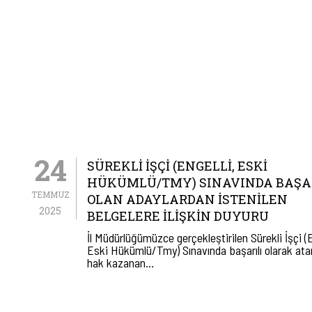
24
SÜREKLİ İŞÇİ (ENGELLİ, ESKİ
HÜKÜMLÜ/TMY) SINAVINDA BAŞA
TEMMUZ
OLAN ADAYLARDAN İSTENİLEN
2025
BELGELERE İLİŞKİN DUYURU
İl Müdürlüğümüzce gerçekleştirilen Sürekli İşçi (E
Eski Hükümlü/Tmy) Sınavında başarılı olarak at
hak kazanan…