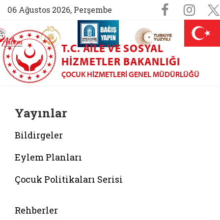
Sosyal M
Faceboo
Ins
06 Ağustos 2026, Perşembe
AİLEM İletişim Merkezi (yeni sekmede açılır)
Aile ve Nüfus On Yılı (yeni sekmede açılır)
Darülaceze bağış sayfası (yeni sekme
açılır)
 Aile (yeni sekmede açılır)
T.C. AILE VE SOSYAL
HIZMETLER BAKANLIĞI
ÇOCUK HIZMETLERI GENEL MÜDÜRLÜĞÜ
Yayınlar
Bildirgeler
Eylem Planları
Çocuk Politikaları Serisi
Belgeyi aç: bultenler
Rehberler