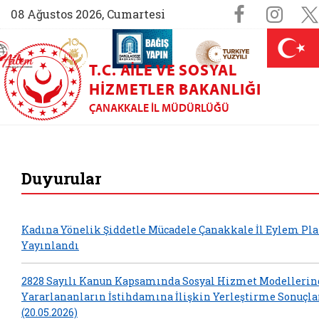
Sosyal M
Faceboo
Ins
08 Ağustos 2026, Cumartesi
AİLEM İletişim Merkezi (yeni sekmede açılır)
Aile ve Nüfus On Yılı (yeni sekmede açılır)
Darülaceze bağış sayfası (yeni sekme
açılır)
 Aile (yeni sekmede açılır)
T.C. AILE VE SOSYAL
HIZMETLER BAKANLIĞI
ÇANAKKALE İL MÜDÜRLÜĞÜ
Çanakkale Aile ve S
Duyurular
Kadına Yönelik Şiddetle Mücadele Çanakkale İl Eylem Pla
Yayınlandı
2828 Sayılı Kanun Kapsamında Sosyal Hizmet Modelleri
Yararlananların İstihdamına İlişkin Yerleştirme Sonuçla
(20.05.2026)