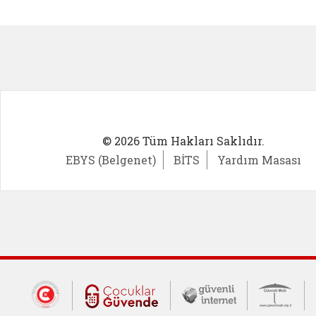
Kadın Girişimci (yeni sekmede açıl
İlk Öğ
© 2026 Tüm Hakları Saklıdır.
EBYS (Belgenet)
BİTS
Yardım Masası
Dış Bağlantılar
Cumhurbaşkanlığı İletişim Merkezi (CİM
Çocuklar Güvende (yeni 
Güvenli İnte
Güv