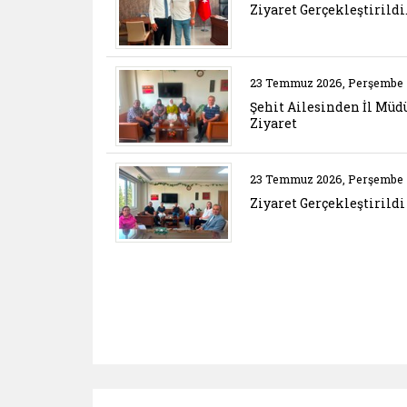
Ziyaret Gerçekleştirildi
Belgeyi aç: sehit ail
23 Temmuz 2026, Perşembe
Belgeyi aç: evced bilinclendirme tan
Şehit Ailesinden İl Mü
Ziyaret
Belgeyi aç: ziyaret ger
23 Temmuz 2026, Perşembe
Ziyaret Gerçekleştirildi
ile.gov (yeni sekmede açılır)