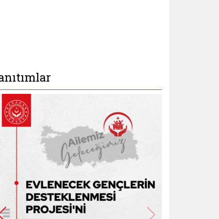
anıtımlar
ma.gov (yeni sekmede açılır)