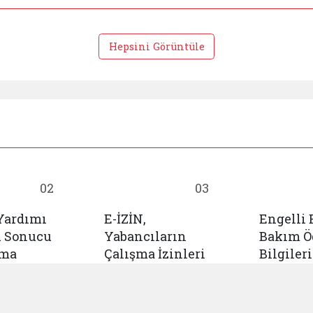
Hepsini Görüntüle
02
03
Yardımı
E-İZİN,
Engelli
u Sonucu
Yabancıların
Bakım 
ama
Çalışma İzinleri
Bilgileri
Başvuru Sistemi
Sorgula