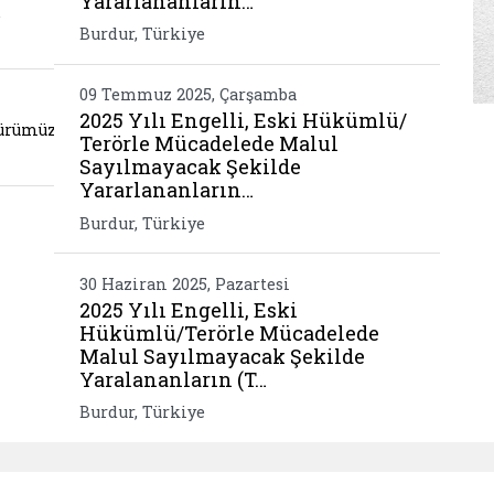
Yararlananların…
.
Burdur, Türkiye
09 Temmuz 2025, Çarşamba
esinden il mudurumuze ziyaret
itim ve bilinclendirme (yeni sekmede açılır)
Be
2025 Yılı Engelli, Eski Hükümlü/
dürümüze
Terörle Mücadelede Malul
Sayılmayacak Şekilde
Yararlananların…
ceklestirildi
Burdur, Türkiye
30 Haziran 2025, Pazartesi
2025 Yılı Engelli, Eski
Hükümlü/Terörle Mücadelede
Malul Sayılmayacak Şekilde
Yaralananların (T…
Burdur, Türkiye