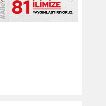
lgeyi aç: javascript:;