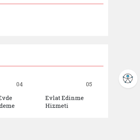
04
05
 Evde
Evlat Edinme
Huzurevl
Ödeme
Hizmeti
Yaşlı Ba
Rehabili
ma
Merkezl
Yerleşme
Ön Başv