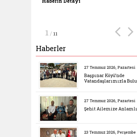
gelişimlerini sürdürmelerine katkı
Haberin Detayı
Haberin Detayı
sunmaya devam etmektedir.
Haberin Detayı
Haberin Detayı
Haberin Detayı
Haberin Detayı
1
/
11
Haberler
Belgeyi aç: baspinar 
27 Temmuz 2026, Pazartesi
Başpınar Köyü’nde
Vatandaşlarımızla Bulu
Belgeyi aç: sehit aile
27 Temmuz 2026, Pazartesi
Şehit Ailemize Anlamlı
Belgeyi aç: ziyaret ger
23 Temmuz 2026, Perşembe