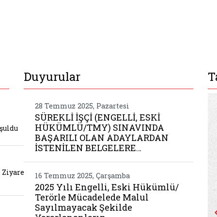
Duyurular
T
koyu nde vatandaslarimizla bulusuldu
28 Temmuz 2025, Pazartesi
SÜREKLİ İŞÇİ (ENGELLİ, ESKİ
HÜKÜMLÜ/TMY) SINAVINDA
şuldu
BAŞARILI OLAN ADAYLARDAN
İSTENİLEN BELGELERE…
mize anlamli ziyaret
 Ziyaret
16 Temmuz 2025, Çarşamba
2025 Yılı Engelli, Eski Hükümlü/
Belgeyi aç: istihdamseferberligi.ailevecalis
Terörle Mücadelede Malul
Sayılmayacak Şekilde
ceklestirildi