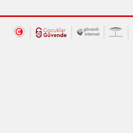
Dış Bağlantılar
Cumhurbaşkanlığı İletişim Merkezi (CİM
Çocuklar Güvende (yeni 
Güvenli İnte
Güv