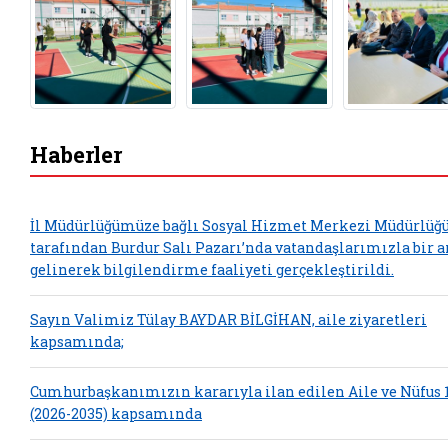
Haberler
İl Müdürlüğümüze bağlı Sosyal Hizmet Merkezi Müdürlü
tarafından Burdur Salı Pazarı’nda vatandaşlarımızla bir a
gelinerek bilgilendirme faaliyeti gerçekleştirildi.
Sayın Valimiz Tülay BAYDAR BİLGİHAN, aile ziyaretleri
kapsamında;
Cumhurbaşkanımızın kararıyla ilan edilen Aile ve Nüfus 1
(2026-2035) kapsamında