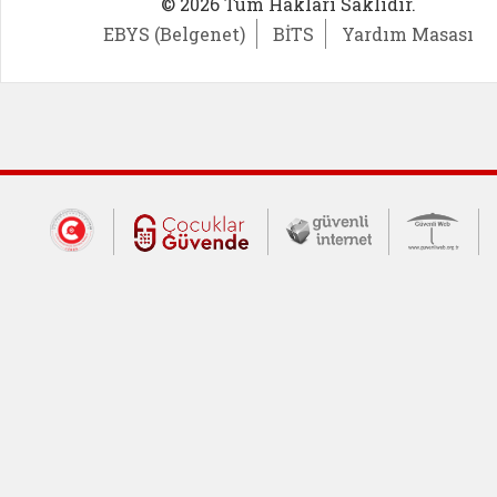
© 2026 Tüm Hakları Saklıdır.
EBYS (Belgenet)
BİTS
Yardım Masası
Dış Bağlantılar
Cumhurbaşkanlığı İletişim Merkezi (CİM
Çocuklar Güvende (yeni 
Güvenli İnte
Güv