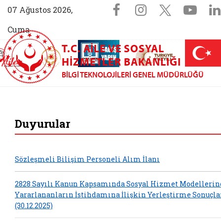
Sosyal Medya 
Facebook sayfam
Instagram s
X (Twit
You
07 Ağustos 2026,
Cuma
T.C. AILE VE SOSYAL
AİLEM İletişim Merkezi (yeni sekmede açılır)
Aile ve Nüfus On Yılı (yeni sekmede açılır)
Darülaceze bağış sayfası (yeni sekme
açılır)
 Aile (yeni sekmede açılır)
HIZMETLER BAKANLIĞI
BILGI TEKNOLOJILERI GENEL MÜDÜRLÜĞÜ
Bilgi Teknolojileri
Duyurular
Sözleşmeli Bilişim Personeli Alım İlanı
2828 Sayılı Kanun Kapsamında Sosyal Hizmet Modelleri
Yararlananların İstihdamına İlişkin Yerleştirme Sonuçla
(30.12.2025)