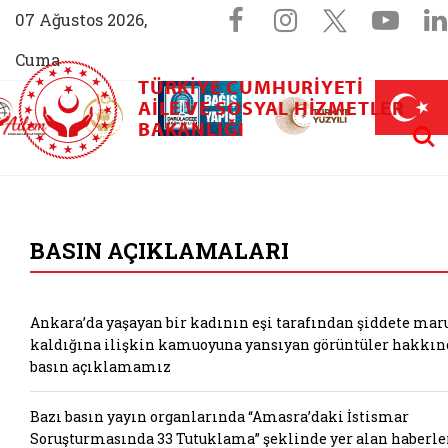
Sosyal Medya 
Facebook sayfam
Instagram s
X (Twit
You
07 Ağustos 2026,
Cuma
TÜRKIYE CUMHURIYETI
AİLEM İletişim Merkezi (yeni sekmede açılır)
Aile ve Nüfus On Yılı (yeni sekmede açılır)
AILE VE SOSYAL HIZMETLER
Darülaceze bağış sayfası (yeni sekme
açılır)
 Aile (yeni sekmede açılır)
Aram
BAKANLIĞI
T.C. Aile ve Sosyal
BASIN AÇIKLAMALARI
Ankara’da yaşayan bir kadının eşi tarafından şiddete mar
kaldığına ilişkin kamuoyuna yansıyan görüntüler hakkın
basın açıklamamız
Bazı basın yayın organlarında “Amasra’daki İstismar
Soruşturmasında 33 Tutuklama” şeklinde yer alan haberle