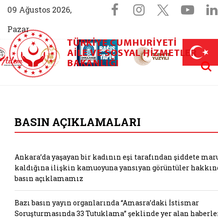
Sosyal Medya 
Facebook sayfam
Instagram s
X (Twit
You
09 Ağustos 2026,
Pazar
TÜRKIYE CUMHURIYETI
AİLEM İletişim Merkezi (yeni sekmede açılır)
Aile ve Nüfus On Yılı (yeni sekmede açılır)
AILE VE SOSYAL HIZMETLER
Darülaceze bağış sayfası (yeni sekme
açılır)
 Aile (yeni sekmede açılır)
Aram
BAKANLIĞI
T.C. Aile ve Sosyal
BASIN AÇIKLAMALARI
Ankara’da yaşayan bir kadının eşi tarafından şiddete mar
kaldığına ilişkin kamuoyuna yansıyan görüntüler hakkın
basın açıklamamız
Bazı basın yayın organlarında “Amasra’daki İstismar
Soruşturmasında 33 Tutuklama” şeklinde yer alan haberle