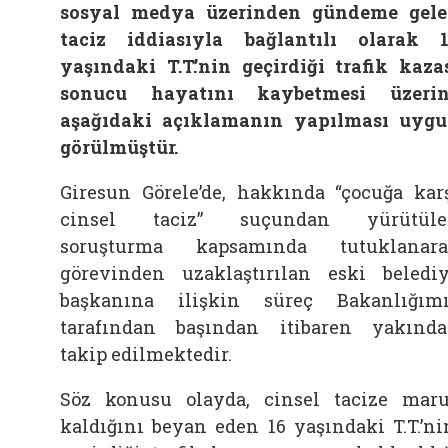
sosyal medya üzerinden gündeme gel
taciz iddiasıyla bağlantılı olarak 
yaşındaki T.T.’nin geçirdiği trafik kaza
sonucu hayatını kaybetmesi üzeri
aşağıdaki açıklamanın yapılması uyg
görülmüştür.
Giresun Görele’de, hakkında “çocuğa kar
cinsel taciz” suçundan yürütüle
soruşturma kapsamında tutuklanar
görevinden uzaklaştırılan eski beledi
başkanına ilişkin süreç Bakanlığım
tarafından başından itibaren yakınd
takip edilmektedir.
Söz konusu olayda, cinsel tacize mar
kaldığını beyan eden 16 yaşındaki T.T.’ni