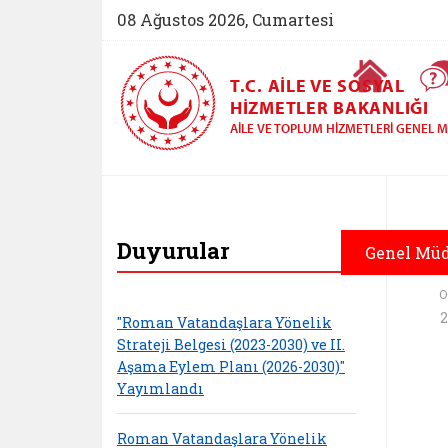
08 Ağustos 2026, Cumartesi
Ana Sayfa
T.C. AILE VE SOSYAL
HIZMETLER BAKANLIĞI
AILE VE TOPLUM HIZMETLERI GENEL
Aile ve Toplum Hiz
Duyurular
Genel Mü
O
2
"Roman Vatandaşlara Yönelik
Strateji Belgesi (2023-2030) ve II.
Aşama Eylem Planı (2026-2030)"
Yayımlandı
Roman Vatandaşlara Yönelik