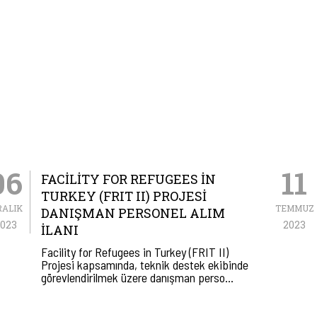
06
11
FACILITY FOR REFUGEES IN
TURKEY (FRIT II) PROJESI
RALIK
TEMMUZ
DANIŞMAN PERSONEL ALIM
023
2023
İLANI
Facility for Refugees in Turkey (FRIT II)
Projesi kapsamında, teknik destek ekibinde
görevlendirilmek üzere danışman perso…