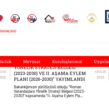
AİLEM İletişim Merkezi
Aile ve 
Sıkça Sorulan Sorular
Alo 183 (yeni sekmede açılır)
Alo 144 (yeni sekmede açılır)
Koruyucu Aile (yeni sekmede açılır)
 MÜDÜRLÜĞÜ
metleri Genel Müdür
20
25
"ROMAN VATANDAŞLARA
dürlük
Mevzuat
Kuruluşlarımız
Uygula
YÖNELIK STRATEJI BELGESI
CAK
ARALIK
(2023-2030) VE II. AŞAMA EYLEM
026
2025
PLANI (2026-2030)" YAYIMLANDI
Bakanlığımızın yürütücüsü olduğu "Roman
Vatandaşlara Yönelik Strateji Belgesi (2023-
2030)" kapsamında "II. Aşama Eylem Pla…