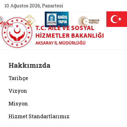
10 Ağustos 2026, Pazartesi
AİLEM İletişim Merkezi (yeni sekmede açılır)
Aile ve Nüfus On Yılı (yeni sekmede açılır)
Darülaceze bağış sayfası (yeni sekme
açılır)
 Aile (yeni sekmede açılır)
T.C. AILE VE SOSYAL
HIZMETLER BAKANLIĞI
AKSARAY İL MÜDÜRLÜĞÜ
Hakkımızda
Tarihçe
Vizyon
Misyon
Hizmet Standartlarımız