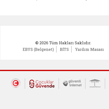
Kadın Girişimci (yeni sekmede açıl
İlk Öğ
© 2026 Tüm Hakları Saklıdır.
EBYS (Belgenet)
BİTS
Yardım Masası
Dış Bağlantılar
Cumhurbaşkanlığı İletişim Merkezi (CİM
Çocuklar Güvende (yeni 
Güvenli İnte
Güv