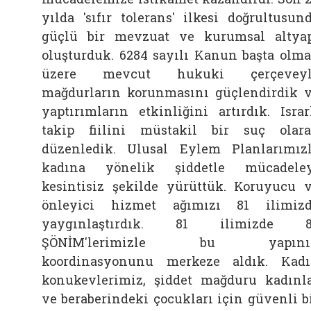
yılda 'sıfır tolerans' ilkesi doğrultusun
güçlü bir mevzuat ve kurumsal altya
oluşturduk. 6284 sayılı Kanun başta olm
üzere mevcut hukuki çerçeveyl
mağdurların korunmasını güçlendirdik 
yaptırımların etkinliğini artırdık. Israr
takip fiilini müstakil bir suç olar
düzenledik. Ulusal Eylem Planlarımız
kadına yönelik şiddetle mücadele
kesintisiz şekilde yürüttük. Koruyucu 
önleyici hizmet ağımızı 81 ilimiz
yaygınlaştırdık. 81 ilimizde 8
ŞÖNİM'lerimizle bu yapını
koordinasyonunu merkeze aldık. Kad
konukevlerimiz, şiddet mağduru kadınl
ve beraberindeki çocukları için güvenli b