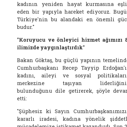
kadının yeniden hayat kurmasına eşl
eden bir yapıyla hareket ediyoruz. Bug
Türkiye'nin bu alandaki en önemli gü
budur."
"Koruyucu ve önleyici hizmet ağımızı 
ilimizde yaygınlaştırdık"
Bakan Göktaş, bu güçlü yapının temelind
Cumhurbaşkanı Recep Tayyip Erdoğan'
kadını, aileyi ve sosyal politikalar
merkezine taşıyan liderliğini
bulunduğunu dile getirerek, şöyle dev
etti:
"Şüphesiz ki Sayın Cumhurbaşkanımız
kararlı iradesi, kadına yönelik şiddet
mücadelemize istikamet kazandırdı. Son 