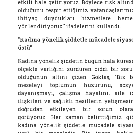
etkili hale getiriyoruz. Böylece risk altın
olduğunu tespit ettiğimiz vatandaşlarımı
ihtiyaç duydukları hizmetlere hem
yönlendiriyoruz." ifadelerini kullandı.
"Kadına yönelik şiddetle mücadele siyas
üstü"
Kadına yönelik şiddetin bugün hala küres
ölçekte varlığını sürdüren ciddi bir sor
olduğunun altını çizen Göktaş, "Biz 
meseleyi toplumun huzurunu, sosy
dayanışmayı, çalışma hayatını, aile i
ilişkileri ve sağlıklı nesillerin yetişmesi
doğrudan etkileyen bir sorun olar
görüyoruz. Her zaman belirttiğimiz gi
kadına yönelik şiddetle mücadele siyas
üstü bir meseledir. Bir insan hakla