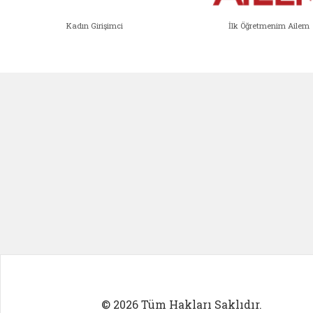
Kadın Girişimci
İlk Öğretmenim Ailem
Kadın Girişimci (yeni sekmede açıl
İlk Öğ
© 2026 Tüm Hakları Saklıdır.