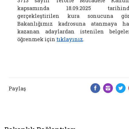
3713 sayılı Terörle Mücadele Kanu
kapsamında 18.09.2025 tarihind
gerçekleştirilen kura sonucuna gö
Bakanlığımız kadrosuna atanmaya h
kazanan adaylardan istenilen belgele
öğrenmek için
tıklayınız
.
Paylaş
Facebook 
Insta
T