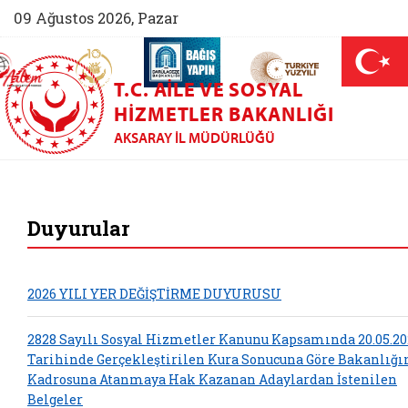
09 Ağustos 2026, Pazar
AİLEM İletişim Merkezi (yeni sekmede açılır)
Aile ve Nüfus On Yılı (yeni sekmede açılır)
Darülaceze bağış sayfası (yeni sekme
açılır)
 Aile (yeni sekmede açılır)
T.C. AILE VE SOSYAL
HIZMETLER BAKANLIĞI
AKSARAY İL MÜDÜRLÜĞÜ
Aksaray Aile ve Sos
Duyurular
2026 YILI YER DEĞİŞTİRME DUYURUSU
2828 Sayılı Sosyal Hizmetler Kanunu Kapsamında 20.05.20
Tarihinde Gerçekleştirilen Kura Sonucuna Göre Bakanlığ
Kadrosuna Atanmaya Hak Kazanan Adaylardan İstenilen
Belgeler