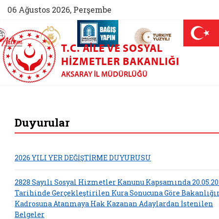
06 Ağustos 2026, Perşembe
AİLEM İletişim Merkezi (yeni sekmede açılır)
Aile ve Nüfus On Yılı (yeni sekmede açılır)
Darülaceze bağış sayfası (yeni sekme
açılır)
 Aile (yeni sekmede açılır)
T.C. AILE VE SOSYAL
HIZMETLER BAKANLIĞI
AKSARAY İL MÜDÜRLÜĞÜ
Aksaray Aile ve Sos
Duyurular
2026 YILI YER DEĞİŞTİRME DUYURUSU
2828 Sayılı Sosyal Hizmetler Kanunu Kapsamında 20.05.20
Tarihinde Gerçekleştirilen Kura Sonucuna Göre Bakanlığ
Kadrosuna Atanmaya Hak Kazanan Adaylardan İstenilen
Belgeler