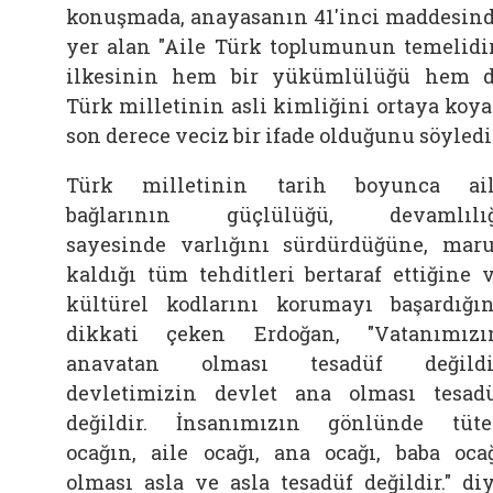
konuşmada, anayasanın 41'inci maddesin
yer alan "Aile Türk toplumunun temelidir
ilkesinin hem bir yükümlülüğü hem 
Türk milletinin asli kimliğini ortaya koy
son derece veciz bir ifade olduğunu söyledi
Türk milletinin tarih boyunca ai
bağlarının güçlülüğü, devamlılığ
sayesinde varlığını sürdürdüğüne, mar
kaldığı tüm tehditleri bertaraf ettiğine 
kültürel kodlarını korumayı başardığı
dikkati çeken Erdoğan, "Vatanımızı
anavatan olması tesadüf değildir
devletimizin devlet ana olması tesad
değildir. İnsanımızın gönlünde tüt
ocağın, aile ocağı, ana ocağı, baba oca
olması asla ve asla tesadüf değildir." di