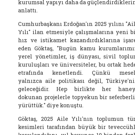
kurumsal yapıyı daha da güçlendirdikleri
anlattı.
Cumhurbaşkanı Erdoğan'ın 2025 yılını "Ai
Yılı" ilan etmesiyle çalışmalarına yeni b
hız ve istikamet kazandırdıklarına işar
eden Göktaş, "Bugün kamu kurumlarımı
yerel yönetimler, iş dünyası, sivil topl
kuruluşları ve üniversiteler, bu ortak hed
etrafında kenetlendi. Çünkü mese
yalnızca aile politikası değil, Türkiye'n
geleceğidir. Hep birlikte her hane
dokunan projelerle topyekun bir seferberl
yürüttük." diye konuştu.
Göktaş, 2025 Aile Yılı'nın toplumun t
kesimleri tarafından büyük bir teveccüh
karşılandığını, yıl boyunca 19 binden faz