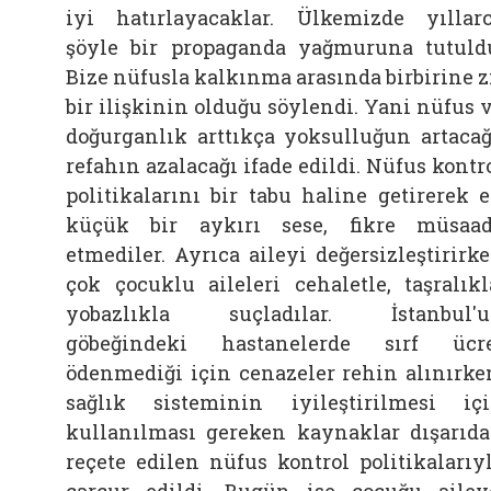
iyi hatırlayacaklar. Ülkemizde yıllar
şöyle bir propaganda yağmuruna tutuld
Bize nüfusla kalkınma arasında birbirine z
bir ilişkinin olduğu söylendi. Yani nüfus 
doğurganlık arttıkça yoksulluğun artacağ
refahın azalacağı ifade edildi. Nüfus kontr
politikalarını bir tabu haline getirerek 
küçük bir aykırı sese, fikre müsaa
etmediler. Ayrıca aileyi değersizleştirirk
çok çocuklu aileleri cehaletle, taşralıkl
yobazlıkla suçladılar. İstanbul'
göbeğindeki hastanelerde sırf ücr
ödenmediği için cenazeler rehin alınırke
sağlık sisteminin iyileştirilmesi iç
kullanılması gereken kaynaklar dışarıd
reçete edilen nüfus kontrol politikalarıy
çarçur edildi. Bugün ise çocuğu ailey