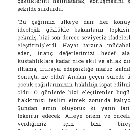
çektiklerini hatırlatarak, konuşmasını 
şekilde sürdürdü:
"Bu çağrımız ülkeye dair her konu
ideolojik gözlükle bakanların tepkisi
çekmiş, bizi son derece seviyesiz ifadeler
eleştirmişlerdi. Hayat tarzına müdaha
eden, inanç değerlerimizi hedef al
küstahlıklara kadar nice akıl ve ahlak dı
ithama, iftiraya, edepsizliğe maruz kaldı
Sonuçta ne oldu? Aradan geçen sürede 
çocuk çağrılarımızın haklılığı ispat edilm
oldu. O günlerde bizi eleştirenler bug
hakkımızı teslim etmek zorunda kalıyo
Şundan emin oluyoruz ki yarın tar
tekerrür edecek. Aileye önem ve öncel
verdiğimiz için bizi birey