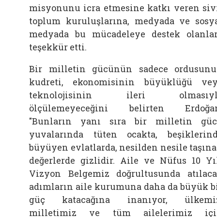
misyonunu icra etmesine katkı veren siv
toplum kuruluşlarına, medyada ve sosy
medyada bu mücadeleye destek olanla
teşekkür etti.
Bir milletin gücünün sadece ordusun
kudreti, ekonomisinin büyüklüğü ve
teknolojisinin ileri olmasıyl
ölçülemeyeceğini belirten Erdoğa
"Bunların yanı sıra bir milletin gü
yuvalarında tüten ocakta, beşiklerin
büyüyen evlatlarda, nesilden nesile taşın
değerlerde gizlidir. Aile ve Nüfus 10 Yı
Vizyon Belgemiz doğrultusunda atılac
adımların aile kurumuna daha da büyük b
güç katacağına inanıyor, ülkemiz
milletimiz ve tüm ailelerimiz iç