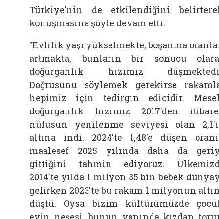
Türkiye'nin de etkilendiğini belirtere
konuşmasına şöyle devam etti:
"Evlilik yaşı yükselmekte, boşanma oranla
artmakta, bunların bir sonucu olar
doğurganlık hızımız düşmektedir
Doğrusunu söylemek gerekirse rakaml
hepimiz için tedirgin edicidir. Mese
doğurganlık hızımız 2017'den itibar
nüfusun yenilenme seviyesi olan 2,1'
altına indi. 2024'te 1,48'e düşen oran
maalesef 2025 yılında daha da geri
gittiğini tahmin ediyoruz. Ülkemiz
2014'te yılda 1 milyon 35 bin bebek dünya
gelirken 2023'te bu rakam 1 milyonun altı
düştü. Oysa bizim kültürümüzde çocu
evin neşesi, bunun yanında kızdan toru