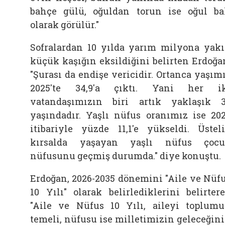
bahçe gülü, oğuldan torun ise oğul ba
olarak görülür."
Sofralardan 10 yılda yarım milyona yak
küçük kaşığın eksildiğini belirten Erdoğa
"Şurası da endişe vericidir. Ortanca yaşım
2025'te 34,9'a çıktı. Yani her i
vatandaşımızın biri artık yaklaşık 
yaşındadır. Yaşlı nüfus oranımız ise 20
itibariyle yüzde 11,1'e yükseldi. Üstel
kırsalda yaşayan yaşlı nüfus çoc
nüfusunu geçmiş durumda." diye konuştu.
Erdoğan, 2026-2035 dönemini "Aile ve Nüf
10 Yılı" olarak belirlediklerini belirter
"Aile ve Nüfus 10 Yılı, aileyi toplum
temeli, nüfusu ise milletimizin geleceğin