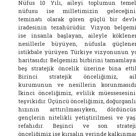
Nüfus 10 Yılı, aileyi toplumun temel
nüfusu ise milletimizin geleceğin
teminatı olarak gören güçlü bir devl
iradesinin tezahürüdür. Vizyon belgem
ise insanla başlayan, aileyle köklene
nesillerle büyüyen, nüfusla güçlene
istikbale yürüyen Türkiye vizyonunun y
haritasıdır. Belgemizi birbirini tamamlay
beş stratejik öncelik üzerine bina etti
Birinci stratejik önceliğimiz, ai
kurumunun ve nesillerin korunmasıdı
İkinci önceliğimiz, evlilik müessesesin
teşvikidir. Üçüncü önceliğimiz, doğurganl
hızının arttırılmasıyken, dördüncü
gençlerin nitelikli yetiştirilmesi ve yaş
refahıdır. Beşinci ve son stratej
önceliğimiz ise kırsalın yerinde kalkınma