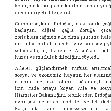
konuşmada programa katılmaktan duydu
memnuniyeti dile getirdi.
Cumhurbaşkanı Erdoğan, elektronik çağ
başlayan, dijital çağla doruğa çık
zorluklara rağmen aile olma şuurunu hal
diri tutan milletin her bir yuvasını saygıy
selamladığını, hanelere Allah'tan sağlı
huzur ve mutluluk dilediğini söyledi.
Aileleri güçlendirmek, nüfusu arttırma
sosyal ve ekonomik hayatın her alanın
ailenin merkezi rolünü sağlamlaştırm
için irade ortaya koyan Aile ve Sosy
Hizmetler Bakanlığını tebrik eden Erdoğa
aynı şekilde artan tehditler ve tehlikel
karşısında aile müessesesinin as