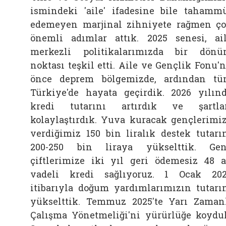
ismindeki 'aile' ifadesine bile tahamm
edemeyen marjinal zihniyete rağmen ç
önemli adımlar attık. 2025 senesi, ai
merkezli politikalarımızda bir dön
noktası teşkil etti. Aile ve Gençlik Fonu'
önce deprem bölgemizde, ardından t
Türkiye'de hayata geçirdik. 2026 yılın
kredi tutarını artırdık ve şartla
kolaylaştırdık. Yuva kuracak gençlerimi
verdiğimiz 150 bin liralık destek tutarı
200-250 bin liraya yükselttik. Ge
çiftlerimize iki yıl geri ödemesiz 48 
vadeli kredi sağlıyoruz. 1 Ocak 20
itibarıyla doğum yardımlarımızın tutarı
yükselttik. Temmuz 2025'te Yarı Zaman
Çalışma Yönetmeliği'ni yürürlüğe koydu