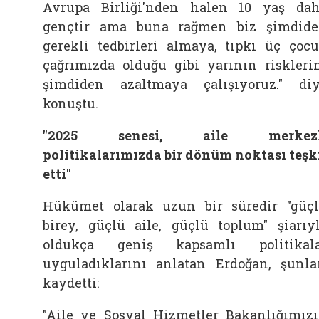
Avrupa Birliği'nden halen 10 yaş da
gençtir ama buna rağmen biz şimdid
gerekli tedbirleri almaya, tıpkı üç çoc
çağrımızda olduğu gibi yarının riskleri
şimdiden azaltmaya çalışıyoruz." di
konuştu.
"2025 senesi, aile merkezl
politikalarımızda bir dönüm noktası teşk
etti"
Hükümet olarak uzun bir süredir "güç
birey, güçlü aile, güçlü toplum" şiarıy
oldukça geniş kapsamlı politikal
uyguladıklarını anlatan Erdoğan, şunla
kaydetti:
"Aile ve Sosyal Hizmetler Bakanlığımız