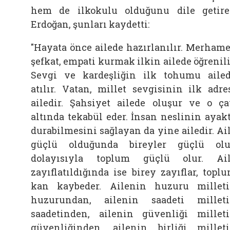
hem de ilkokulu olduğunu dile getir
Erdoğan, şunları kaydetti:
"Hayata önce ailede hazırlanılır. Merhame
şefkat, empati kurmak ilkin ailede öğrenili
Sevgi ve kardeşliğin ilk tohumu aile
atılır. Vatan, millet sevgisinin ilk adre
ailedir. Şahsiyet ailede oluşur ve o ça
altında tekabül eder. İnsan neslinin ayak
durabilmesini sağlayan da yine ailedir. Ai
güçlü olduğunda bireyler güçlü olu
dolayısıyla toplum güçlü olur. Ai
zayıflatıldığında ise birey zayıflar, topl
kan kaybeder. Ailenin huzuru millet
huzurundan, ailenin saadeti millet
saadetinden, ailenin güvenliği millet
güvenliğinden, ailenin birliği millet