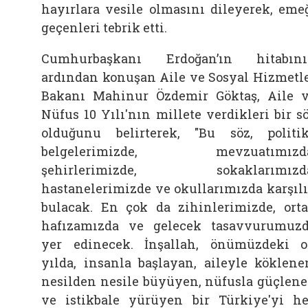
hayırlara vesile olmasını dileyerek, eme
geçenleri tebrik etti.
Cumhurbaşkanı Erdoğan’ın hitabın
ardından konuşan Aile ve Sosyal Hizmetl
Bakanı Mahinur Özdemir Göktaş, Aile 
Nüfus 10 Yılı'nın millete verdikleri bir s
olduğunu belirterek, "Bu söz, politi
belgelerimizde, mevzuatımızda
şehirlerimizde, sokaklarımızda
hastanelerimizde ve okullarımızda karşıl
bulacak. En çok da zihinlerimizde, ort
hafızamızda ve gelecek tasavvurumuz
yer edinecek. İnşallah, önümüzdeki 
yılda, insanla başlayan, aileyle köklene
nesilden nesile büyüyen, nüfusla güçlen
ve istikbale yürüyen bir Türkiye'yi h