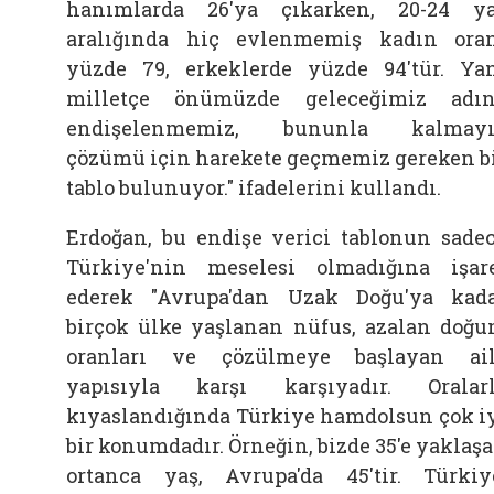
hanımlarda 26'ya çıkarken, 20-24 y
aralığında hiç evlenmemiş kadın ora
yüzde 79, erkeklerde yüzde 94'tür. Ya
milletçe önümüzde geleceğimiz adı
endişelenmemiz, bununla kalmayı
çözümü için harekete geçmemiz gereken b
tablo bulunuyor." ifadelerini kullandı.
Erdoğan, bu endişe verici tablonun sade
Türkiye'nin meselesi olmadığına işar
ederek "Avrupa'dan Uzak Doğu'ya kad
birçok ülke yaşlanan nüfus, azalan doğ
oranları ve çözülmeye başlayan ai
yapısıyla karşı karşıyadır. Oralar
kıyaslandığında Türkiye hamdolsun çok i
bir konumdadır. Örneğin, bizde 35'e yaklaş
ortanca yaş, Avrupa'da 45'tir. Türkiy