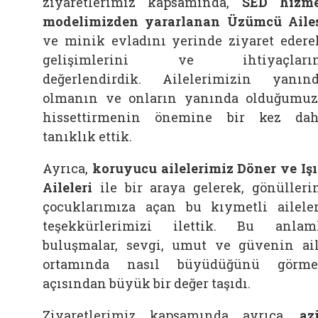
ziyaretlerimiz kapsamında,
SED hizm
modelimizden yararlanan Üzümcü Aile
ve minik evladını yerinde ziyaret edere
gelişimlerini ve ihtiyaçların
değerlendirdik. Ailelerimizin yanın
olmanın ve onların yanında olduğumu
hissettirmenin önemine bir kez da
tanıklık ettik.
Ayrıca,
koruyucu ailelerimiz Döner ve Iş
Aileleri
ile bir araya gelerek, gönülleri
çocuklarımıza açan bu kıymetli ailele
teşekkürlerimizi ilettik. Bu anlam
buluşmalar, sevgi, umut ve güvenin ai
ortamında nasıl büyüdüğünü görme
açısından büyük bir değer taşıdı.
Ziyaretlerimiz kapsamında ayrıca,
az