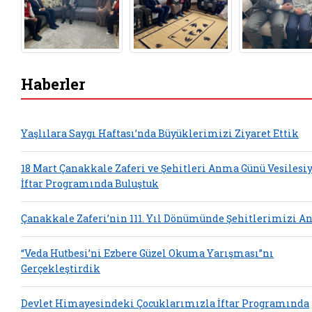
Haberler
Yaşlılara Saygı Haftası’nda Büyüklerimizi Ziyaret Ettik
18 Mart Çanakkale Zaferi ve Şehitleri Anma Günü Vesilesi
İftar Programında Buluştuk
Çanakkale Zaferi’nin 111. Yıl Dönümünde Şehitlerimizi A
“Veda Hutbesi’ni Ezbere Güzel Okuma Yarışması”nı
Gerçekleştirdik
Devlet Himayesindeki Çocuklarımızla İftar Programında