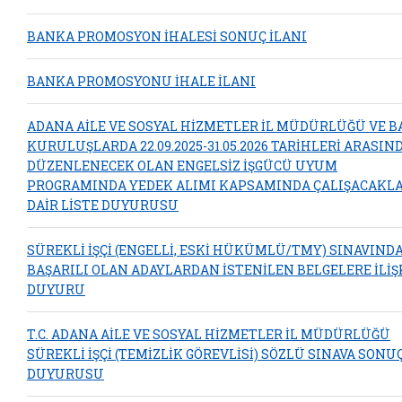
BANKA PROMOSYON İHALESİ SONUÇ İLANI
BANKA PROMOSYONU İHALE İLANI
ADANA AİLE VE SOSYAL HİZMETLER İL MÜDÜRLÜĞÜ VE B
KURULUŞLARDA 22.09.2025-31.05.2026 TARİHLERİ ARASIN
DÜZENLENECEK OLAN ENGELSİZ İŞGÜCÜ UYUM
PROGRAMINDA YEDEK ALIMI KAPSAMINDA ÇALIŞACAKL
DAİR LİSTE DUYURUSU
SÜREKLİ İŞÇİ (ENGELLİ, ESKİ HÜKÜMLÜ/TMY) SINAVIND
BAŞARILI OLAN ADAYLARDAN İSTENİLEN BELGELERE İLİŞ
DUYURU
T.C. ADANA AİLE VE SOSYAL HİZMETLER İL MÜDÜRLÜĞÜ
SÜREKLİ İŞÇİ (TEMİZLİK GÖREVLİSİ) SÖZLÜ SINAVA SONU
DUYURUSU