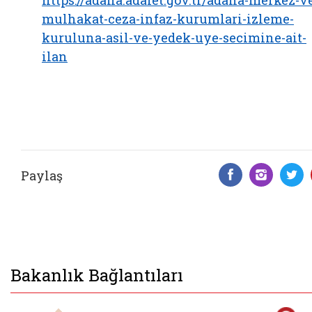
https://adana.adalet.gov.tr/adana-merkez-v
mulhakat-ceza-infaz-kurumlari-izleme-
kuruluna-asil-ve-yedek-uye-secimine-ait-
ilan
Paylaş
Facebook 
Insta
T
Bakanlık Bağlantıları