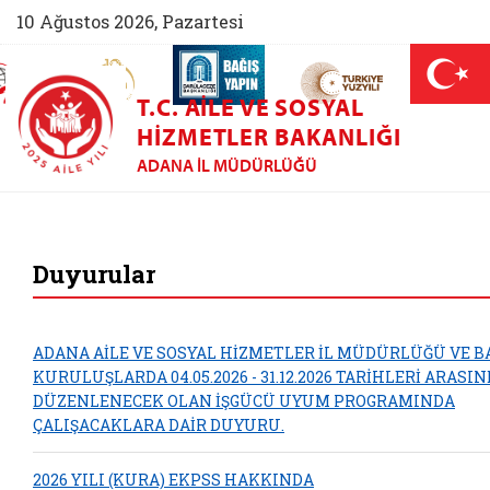
10 Ağustos 2026, Pazartesi
AİLEM İletişim Merkezi (yeni sekmede açılır)
Aile ve Nüfus On Yılı (yeni sekmede açılır)
Darülaceze bağış sayfası (yeni sekme
açılır)
 Aile (yeni sekmede açılır)
T.C. AILE VE SOSYAL
HIZMETLER BAKANLIĞI
ADANA İL MÜDÜRLÜĞÜ
Adana Aile ve So
Duyurular
ADANA AİLE VE SOSYAL HİZMETLER İL MÜDÜRLÜĞÜ VE B
KURULUŞLARDA 04.05.2026 - 31.12.2026 TARİHLERİ ARASI
DÜZENLENECEK OLAN İŞGÜCÜ UYUM PROGRAMINDA
ÇALIŞACAKLARA DAİR DUYURU.
2026 YILI (KURA) EKPSS HAKKINDA