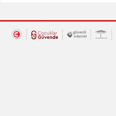
Dış Bağlantılar
Cumhurbaşkanlığı İletişim Merkezi (CİM
Çocuklar Güvende (yeni 
Güvenli İnte
Güv