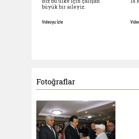
Biz bu ülke için çalışan
18 
büyük bir aileyiz.
Videoyu İzle
Vide
Fotoğraflar
1 Ekim D