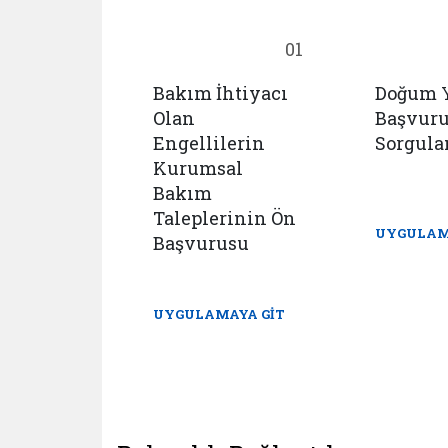
18
01
Bakım İhtiyacı
Doğum 
cu
Olan
Başvur
mlar
Engellilerin
Sorgul
 İhbar
Kurumsal
u ve
Bakım
istemi
Taleplerinin Ön
UYGULAM
Başvurusu
AYA GİT
UYGULAMAYA GİT