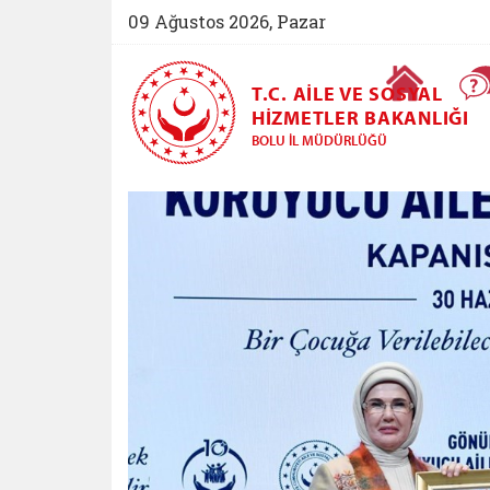
09 Ağustos 2026, Pazar
Ana Sayfa
T.C. AILE VE SOSYAL
HIZMETLER BAKANLIĞI
BOLU İL MÜDÜRLÜĞÜ
Bolu Aile ve Sosyal
Öne Çıkan Haberler Slayt G