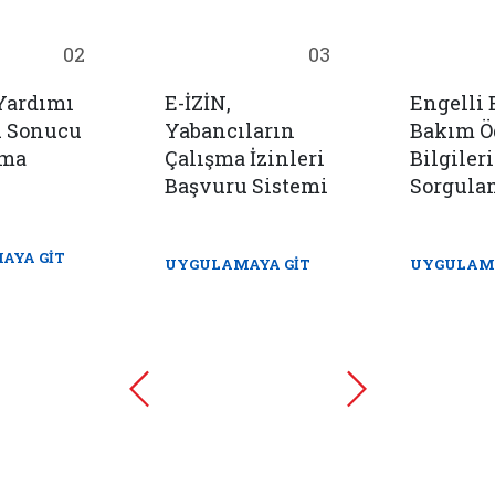
02
03
Yardımı
E-İZİN,
Engelli
u Sonucu
Yabancıların
Bakım 
ama
Çalışma İzinleri
Bilgileri
Başvuru Sistemi
Sorgula
AYA GİT
UYGULAMAYA GİT
UYGULAMA