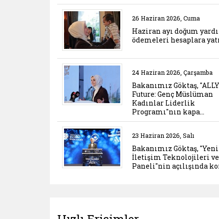
Belgeyi aç: haziran ay
26 Haziran 2026, Cuma
Haziran ayı doğum yard
ödemeleri hesaplara yat
Belgeyi aç: bakanimiz
24 Haziran 2026, Çarşamba
Bakanımız Göktaş, "ALLY
Future: Genç Müslüman
Kadınlar Liderlik
Programı"nın kapa…
Belgeyi aç: bakanimiz 
23 Haziran 2026, Salı
Bakanımız Göktaş, "Yeni
İletişim Teknolojileri ve
Paneli"nin açılışında k
Hızlı Erişimler ...