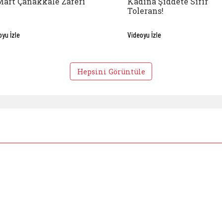
Mart Çanakkale Zaferi
Kadına Şiddete Sıfır
Tolerans!
oyu İzle
Videoyu İzle
Hepsini Görüntüle
ünya Yaşlılar Günü nedeniyle Valimiz Sayın Ahmet