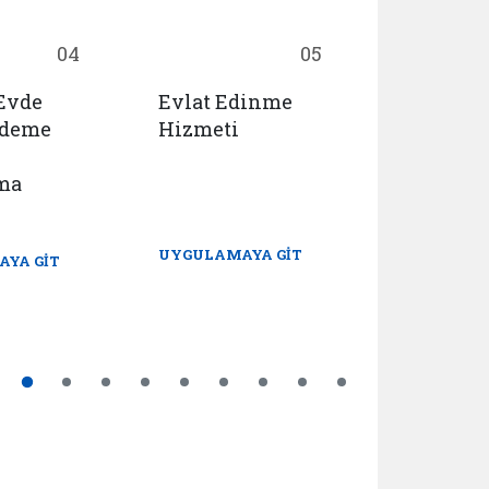
04
05
 Evde
Evlat Edinme
Huzurevl
Ödeme
Hizmeti
Yaşlı Ba
Rehabili
ma
Merkezl
Yerleşme
Ön Başv
UYGULAMAYA GİT
YA GİT
UYGULAMA