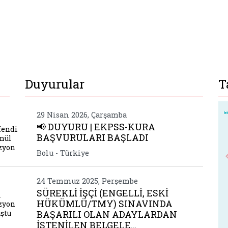
Duyurular
T
ogan hanimefendi ve bakanimiz goktas gonul elcile
29 Nisan 2026, Çarşamba
📢 DUYURU | EKPSS-KURA
fendi
BAŞVURULARI BAŞLADI
önül
izyon
Bolu - Türkiye
goktas gonul elcileri koruyucu aile vizyon calista
24 Temmuz 2025, Perşembe
SÜREKLİ İŞÇİ (ENGELLİ, ESKİ
l
HÜKÜMLÜ/TMY) SINAVINDA
izyon
uştu
BAŞARILI OLAN ADAYLARDAN
İSTENİLEN BELGELE…