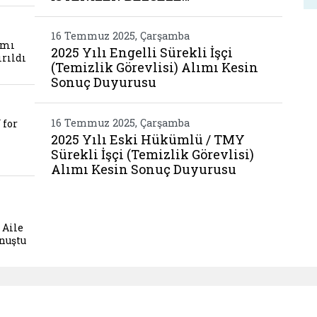
Be
i dogum yardimi odemeleri hesaplara yatirildi
16 Temmuz 2025, Çarşamba
ımı
2025 Yılı Engelli Sürekli İşçi
ırıldı
(Temizlik Görevlisi) Alımı Kesin
Sonuç Duyurusu
 goktas ally for future genc musluman kadinlar l
16 Temmuz 2025, Çarşamba
 for
2025 Yılı Eski Hükümlü / TMY
Sürekli İşçi (Temizlik Görevlisi)
Alımı Kesin Sonuç Duyurusu
goktas yeni iletisim teknolojileri ve aile paneli n
 Aile
onuştu