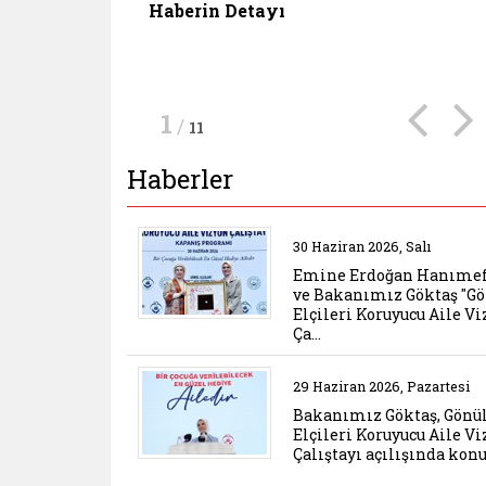
etmeyeceğiz." dedi
kamuya yerleştirilmesini sağladık."
vatandaşlarımızın yanındayız." dedi
Haberin Detayı
Haberin Detayı
Haberin Detayı
Haberin Detayı
Haberin Detayı
Haberin Detayı
dedi
Haberin Detayı
Haberin Detayı
Haberin Detayı
Haberin Detayı
1
/
11
Haberler
Belgeyi aç: emine erd
30 Haziran 2026, Salı
Emine Erdoğan Hanıme
ve Bakanımız Göktaş "G
Elçileri Koruyucu Aile V
Ça…
Belgeyi aç: bakanimiz 
29 Haziran 2026, Pazartesi
Bakanımız Göktaş, Gönü
Elçileri Koruyucu Aile V
Çalıştayı açılışında kon