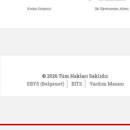
Kadın Girişimci
İlk Öğretmenim Ailem
Kadın Girişimci (yeni sekmede açıl
İlk Öğ
© 2026 Tüm Hakları Saklıdır.
EBYS (Belgenet)
BİTS
Yardım Masası