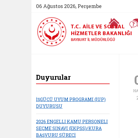
06 Ağustos 2026, Perşembe
Ana Sayfa
T.C. AILE VE SOSYAL
HIZMETLER BAKANLIĞI
BAYBURT İL MÜDÜRLÜĞÜ
Bayburt Aile ve Sos
Duyurular
H
İŞGÜCÜ UYUM PROGRAMI (İUP)
DUYURUSU
2026 ENGELLİ KAMU PERSONELİ
SEÇME SINAVI (EKPSS)/KURA
BAŞVURU SÜRECİ