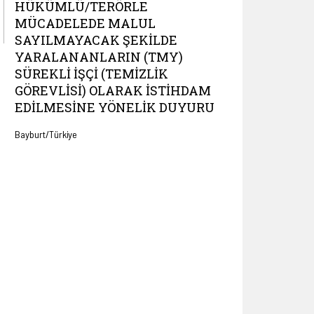
HÜKÜMLÜ/TERÖRLE
MÜCADELEDE MALUL
SAYILMAYACAK ŞEKILDE
YARALANANLARIN (TMY)
SÜREKLI İŞÇI (TEMIZLIK
GÖREVLISI) OLARAK İSTIHDAM
EDILMESINE YÖNELIK DUYURU
Bayburt/Türkiye