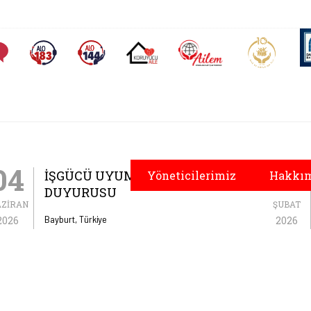
AİLEM İletişim Merkezi
Aile ve 
Sıkça Sorulan Sorular
Alo 183 (yeni sekmede açılır)
Alo 144 (yeni sekmede açılır)
Koruyucu Aile (yeni sekmede açılır)
yal Hizmetler İl Müd
04
04
İŞGÜCÜ UYUM PROGRAMI (İUP)
Yöneticilerimiz
Hakkım
DUYURUSU
AZIRAN
ŞUBAT
Bayburt, Türkiye
2026
2026