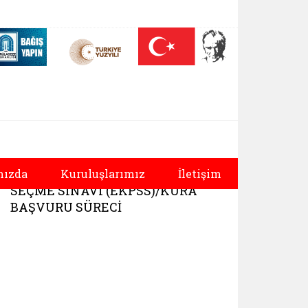
 (yeni sekmede açılır)
Nüfus On Yılı (yeni sekmede açılır)
Darülaceze bağış sayfası (yeni sekmede açılır)
ürlüğü |
2026 ENGELLİ KAMU PERSONELİ
ızda
Kuruluşlarımız
İletişim
SEÇME SINAVI (EKPSS)/KURA
BAŞVURU SÜRECİ