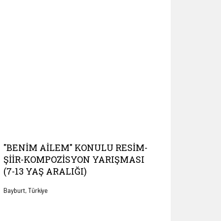
"BENIM AILEM" KONULU RESIM-
ŞIIR-KOMPOZISYON YARIŞMASI
(7-13 YAŞ ARALIĞI)
Bayburt, Türkiye