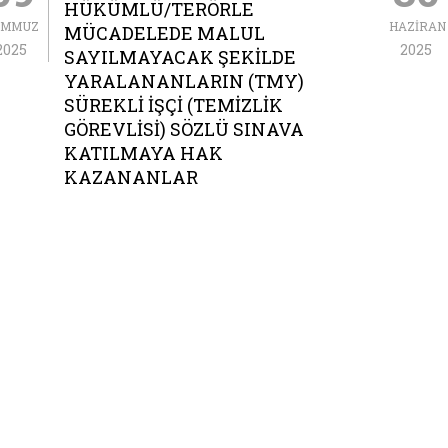
HÜKÜMLÜ/TERÖRLE
EMMUZ
HAZIRAN
MÜCADELEDE MALUL
2025
2025
SAYILMAYACAK ŞEKILDE
YARALANANLARIN (TMY)
SÜREKLI İŞÇI (TEMIZLIK
GÖREVLISI) SÖZLÜ SINAVA
KATILMAYA HAK
KAZANANLAR