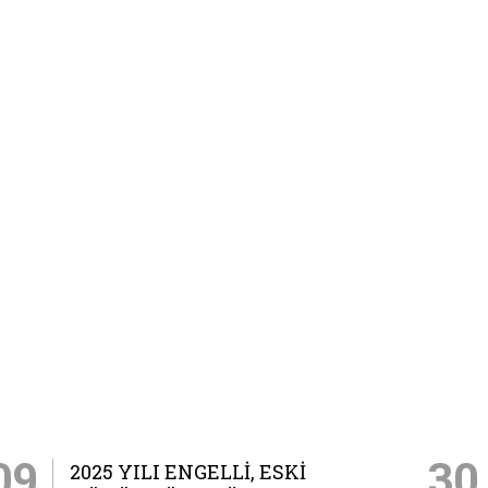
09
30
2025 YILI ENGELLI, ESKI