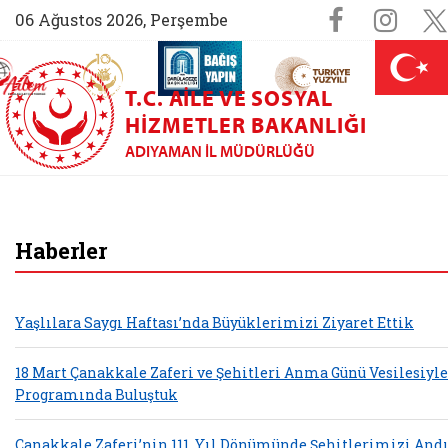
Sosyal M
Faceboo
Ins
06 Ağustos 2026, Perşembe
AİLEM İletişim Merkezi (yeni sekmede açılır)
Aile ve Nüfus On Yılı (yeni sekmede açılır)
Darülaceze bağış sayfası (yeni sekme
açılır)
 Aile (yeni sekmede açılır)
T.C. AILE VE SOSYAL
HIZMETLER BAKANLIĞI
ADIYAMAN İL MÜDÜRLÜĞÜ
Adıyaman Aile ve S
Haberler
Yaşlılara Saygı Haftası’nda Büyüklerimizi Ziyaret Ettik
18 Mart Çanakkale Zaferi ve Şehitleri Anma Günü Vesilesiyle 
Programında Buluştuk
Çanakkale Zaferi’nin 111. Yıl Dönümünde Şehitlerimizi And