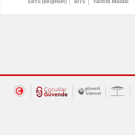
EBYS (Belgenet)
BİTS
Yardım Masası
Dış Bağlantılar
Cumhurbaşkanlığı İletişim Merkezi (CİM
Çocuklar Güvende (yeni 
Güvenli İnte
Güv