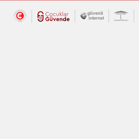
Dış Bağlantılar
Cumhurbaşkanlığı İletişim Merkezi (CİM
Çocuklar Güvende (yeni 
Güvenli İnte
Güv