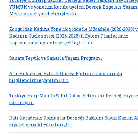
Türkiye Muharip Gaziler Derneği Genel Başkanı Sayın Bey
YUMUK ve yönetim kurulu üyeleri Devrek Engelsiz Yaşam
Merkezini ziyaret etmişlerdir.
Zonguldak Kadına Yönelik Şiddetle Mücadele (2026-2030) v
Kadının Güçlenmesi (2026-2028) İl Eylem Planlarımız
kapsamında toplantı gerçekleştirildi.
Sanata Teşvik ve Sanatla Yaşam Programı
Aile Hukuku ve Evlilik Öncesi Eğitimi konularında
bilgilendirme yapılmıştır.
Türkiye Harp Malulü Şehit Dul ve Yetimleri Derneği ziyare
edilmiştir.
Batı Karadeniz Romanlar Derneği Başkanı Sayın Kazım A
ziyaret gerçekleştirilmiştir.