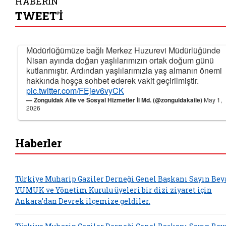
HABERİN
TWEET'İ
Müdürlüğümüze bağlı Merkez Huzurevi Müdürlüğünde
Nisan ayında doğan yaşlılarımızın ortak doğum günü
kutlanmıştır. Ardından yaşlılarımızla yaş almanın önemi
hakkında hoşça sohbet ederek vakit geçirilmiştir.
pic.twitter.com/FEjev6vyCK
— Zonguldak Aile ve Sosyal Hizmetler İl Md. (@zonguldakaile)
May 1,
2026
Haberler
Türkiye Muharip Gaziler Derneği Genel Başkanı Sayın Bey
YUMUK ve Yönetim Kurulu üyeleri bir dizi ziyaret için
Ankara’dan Devrek ilçemize geldiler.