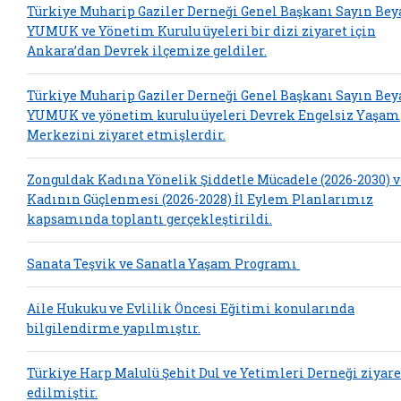
Türkiye Muharip Gaziler Derneği Genel Başkanı Sayın Bey
YUMUK ve Yönetim Kurulu üyeleri bir dizi ziyaret için
Ankara’dan Devrek ilçemize geldiler.
Türkiye Muharip Gaziler Derneği Genel Başkanı Sayın Bey
YUMUK ve yönetim kurulu üyeleri Devrek Engelsiz Yaşam
Merkezini ziyaret etmişlerdir.
Zonguldak Kadına Yönelik Şiddetle Mücadele (2026-2030) v
Kadının Güçlenmesi (2026-2028) İl Eylem Planlarımız
kapsamında toplantı gerçekleştirildi.
Sanata Teşvik ve Sanatla Yaşam Programı
Aile Hukuku ve Evlilik Öncesi Eğitimi konularında
bilgilendirme yapılmıştır.
Türkiye Harp Malulü Şehit Dul ve Yetimleri Derneği ziyare
edilmiştir.