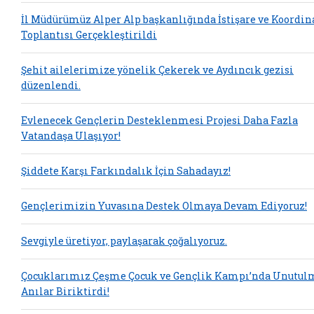
İl Müdürümüz Alper Alp başkanlığında İstişare ve Koordi
Toplantısı Gerçekleştirildi
Şehit ailelerimize yönelik Çekerek ve Aydıncık gezisi
düzenlendi.
Evlenecek Gençlerin Desteklenmesi Projesi Daha Fazla
Vatandaşa Ulaşıyor!
Şiddete Karşı Farkındalık İçin Sahadayız!
Gençlerimizin Yuvasına Destek Olmaya Devam Ediyoruz!
Sevgiyle üretiyor, paylaşarak çoğalıyoruz.
Çocuklarımız Çeşme Çocuk ve Gençlik Kampı’nda Unutul
Anılar Biriktirdi!