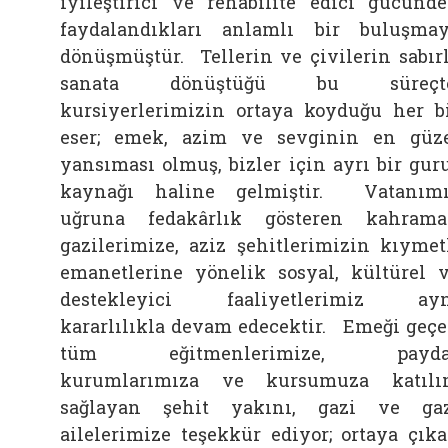
iyileştirici ve rehabilite edici gücünd
faydalandıkları anlamlı bir buluşma
dönüşmüştür.
Tellerin ve çivilerin sabır
sanata dönüştüğü bu süreçte
kursiyerlerimizin ortaya koyduğu her b
eser; emek, azim ve sevginin en güz
yansıması olmuş, bizler için ayrı bir gur
kaynağı haline gelmiştir.
Vatanımı
uğruna fedakârlık gösteren kahram
gazilerimize, aziz şehitlerimizin kıymet
emanetlerine yönelik sosyal, kültürel 
destekleyici faaliyetlerimiz ayn
kararlılıkla devam edecektir.
Emeği geç
tüm eğitmenlerimize, payda
kurumlarımıza ve kursumuza katıl
sağlayan şehit yakını, gazi ve ga
ailelerimize teşekkür ediyor; ortaya çık