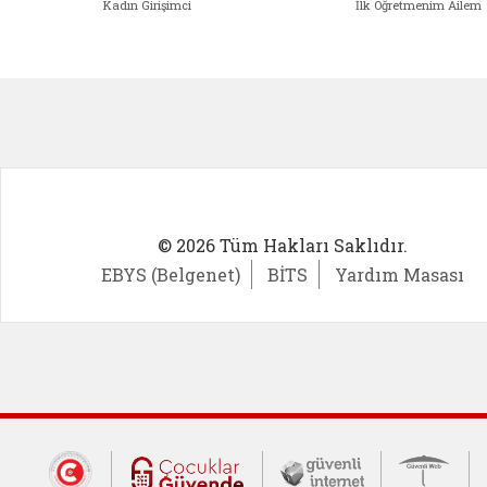
Kadın Girişimci
İlk Öğretmenim Ailem
Kadın Girişimci (yeni sekmede açıl
İlk Öğ
© 2026 Tüm Hakları Saklıdır.
EBYS (Belgenet)
BİTS
Yardım Masası
Dış Bağlantılar
Cumhurbaşkanlığı İletişim Merkezi (CİM
Çocuklar Güvende (yeni 
Güvenli İnte
Güv