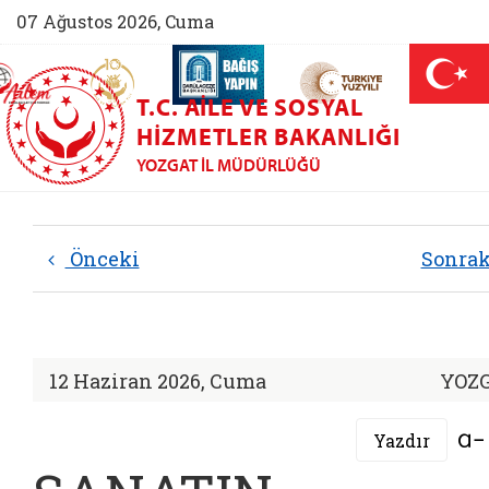
07 Ağustos 2026, Cuma
AİLEM İletişim Merkezi (yeni sekmede açılır)
Aile ve Nüfus On Yılı (yeni sekmede açılır)
Darülaceze bağış sayfası (yeni sekme
açılır)
 Aile (yeni sekmede açılır)
T.C. AILE VE SOSYAL
HIZMETLER BAKANLIĞI
YOZGAT İL MÜDÜRLÜĞÜ
Önceki
Sonra
12 Haziran 2026, Cuma
YOZ
Yazdır