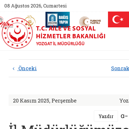
08 Ağustos 2026, Cumartesi
AİLEM İletişim Merkezi (yeni sekmede açılır)
Aile ve Nüfus On Yılı (yeni sekmede açılır)
Darülaceze bağış sayfası (yeni sekme
açılır)
 Aile (yeni sekmede açılır)
T.C. AILE VE SOSYAL
HIZMETLER BAKANLIĞI
YOZGAT İL MÜDÜRLÜĞÜ
Önceki
Sonra
20 Kasım 2025, Perşembe
Yoz
Yazdır