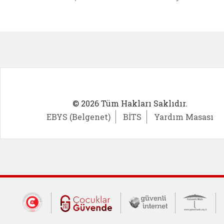
Kadın Girişimci (yeni sekmede açıl
İlk Öğ
© 2026 Tüm Hakları Saklıdır.
EBYS (Belgenet)
BİTS
Yardım Masası
Dış Bağlantılar
Cumhurbaşkanlığı İletişim Merkezi (CİM
Çocuklar Güvende (yeni 
Güvenli İnte
Güv