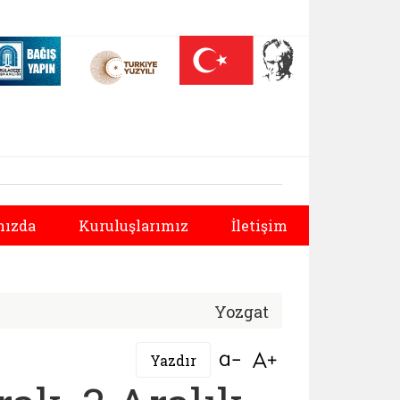
 (yeni sekmede açılır)
Nüfus On Yılı (yeni sekmede açılır)
Darülaceze bağış sayfası (yeni sekmede açılır)
Sonraki
ızda
Kuruluşlarımız
İletişim
Yozgat
Bağlantıyı aç
Bağlantıyı aç
Yazdır