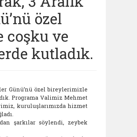
ak, 3 Aralık
ü’nü özel
te coşku ve
erde kutladık.
er Günü’nü özel bireylerimizle
ladık. Programa Valimiz Mehmet
rimiz, kuruluşlarımızda hizmet
ladı.
dan şarkılar söylendi, zeybek