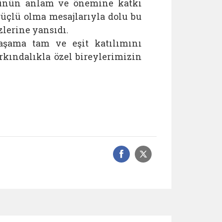
 günün anlam ve önemine katkı
güçlü olma mesajlarıyla dolu bu
lerine yansıdı.
aşama tam ve eşit katılımını
rkındalıkla özel bireylerimizin
Facebook üzerinde
Sosyal medyad