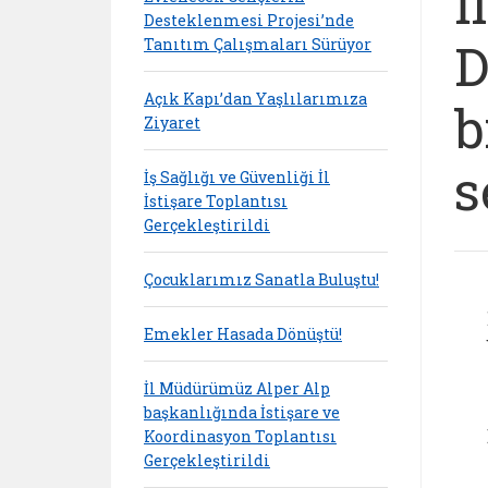
İ
Desteklenmesi Projesi’nde
D
Tanıtım Çalışmaları Sürüyor
Açık Kapı’dan Yaşlılarımıza
b
Ziyaret
s
İş Sağlığı ve Güvenliği İl
İstişare Toplantısı
Gerçekleştirildi
Çocuklarımız Sanatla Buluştu!
Emekler Hasada Dönüştü!
İl Müdürümüz Alper Alp
başkanlığında İstişare ve
Koordinasyon Toplantısı
Gerçekleştirildi