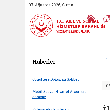
07 Ağustos 2026, Cuma
Ana Sayfa
T.C. AILE VE SOSYAL
HIZMETLER BAKANLIĞI
YOZGAT İL MÜDÜRLÜĞÜ
Haberler
Gönüllere Dokunan Sohbet
0
Mobil Sosyal Hizmet Aracımız
Sahada!
Evlenecek Gençlerin