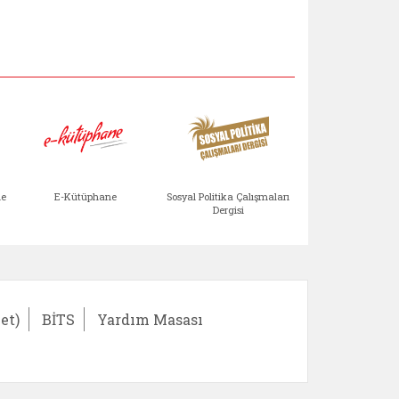
Aile Çocuk Derg
me
E-Kütüphane
Sosyal Politika Çalışmaları
Dergisi
)
Bağışlar ve Yardımlar (yeni sekmede açılır)
bilirlik Değerlendirme Modülü (yeni sekmede açıl
E-Kütüphane (yeni sekmede açılır)
Sosyal Politika Çalış
Ail
et)
BİTS
Yardım Masası