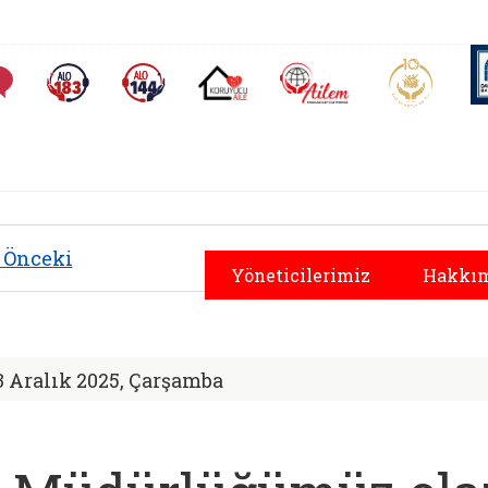
AİLEM İletişim Merkezi
Aile ve 
Sıkça Sorulan Sorular
Alo 183 (yeni sekmede açılır)
Alo 144 (yeni sekmede açılır)
Koruyucu Aile (yeni sekmede açılır)
Önceki
Yöneticilerimiz
Hakkım
3 Aralık 2025, Çarşamba