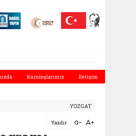
 (yeni sekmede açılır)
Nüfus On Yılı (yeni sekmede açılır)
Darülaceze bağış sayfası (yeni sekmede açılır)
Sonraki
ızda
Kuruluşlarımız
İletişim
YOZGAT
Bağlantıyı aç
Bağlantıyı aç
Yazdır