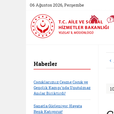
06 Ağustos 2026, Perşembe
Ana Sayfa
T.C. AILE VE SOSYAL
HIZMETLER BAKANLIĞI
YOZGAT İL MÜDÜRLÜĞÜ
Haberler
Çocuklarımız Çeşme Çocuk ve
Gençlik Kampı’nda Unutulmaz
1
Anılar Biriktirdi!
Sanatla Güçleniyor, Hayata
Renk Katıyoruz!