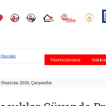
AİLEM İletişim Merkezi
Aile ve 
Sıkça Sorulan Sorular
Alo 183 (yeni sekmede açılır)
Alo 144 (yeni sekmede açılır)
Koruyucu Aile (yeni sekmede açılır)
Önceki
Yöneticilerimiz
Hakkım
0 Haziran 2026, Çarşamba