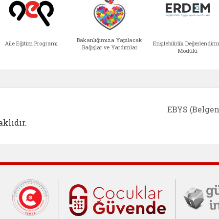
Bakanlığımıza Yapılacak
Aile Eğitim Programı
Erişilebilirlik Değerlendir
Bağışlar ve Yardımlar
Modülü
e açılır)
enim Ailem (yeni sekmede açılır)
Aile Eğitim Programı (yeni sekmede açılır
Bakanlığımıza Yapılacak 
Erişile
EBYS (Belgen
klıdır.
Cumhurbaşkanlığı İletişim Merkezi (C
Çocuklar Gü