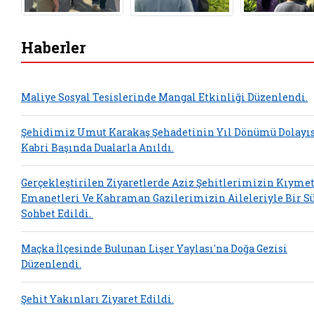
Haberler
Maliye Sosyal Tesislerinde Mangal Etkinliği Düzenlendi.
Şehidimiz Umut Karakaş Şehadetinin Yıl Dönümü Dolayıs
Kabri Başında Dualarla Anıldı.
Gerçekleştirilen Ziyaretlerde Aziz Şehitlerimizin Kıymet
Emanetleri Ve Kahraman Gazilerimizin Aileleriyle Bir S
Sohbet Edildi.
Maçka İlçesinde Bulunan Lişer Yaylası'na Doğa Gezisi
Düzenlendi.
Şehit Yakınları Ziyaret Edildi.