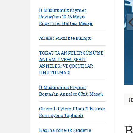
İl Müdürümüz Kıymet
Boztaş'tan 10-16 Mayıs
Engelliler Haftası Mesajı
Aileler Piknikte Buluştu
TOKAT’TA ANNELER GÜNÜ’NE
ANLAMLI VEFA: ŞEHİT
ANNELERİ VE ÇOCUKLAR
UNUTULMADI
İl Müdürümüz Kıymet
Boztaş'ın Anneler Günü Mesajı
1
Otizm İl Eylem Planı İl İzleme
Komisyonu Toplandı
B
Kadına Yönelik Şiddetle