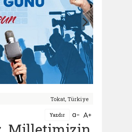
Tokat, Türkiye
Bağlantıyı aç
Bağlantıyı aç
Yazdır
 Milletimizin