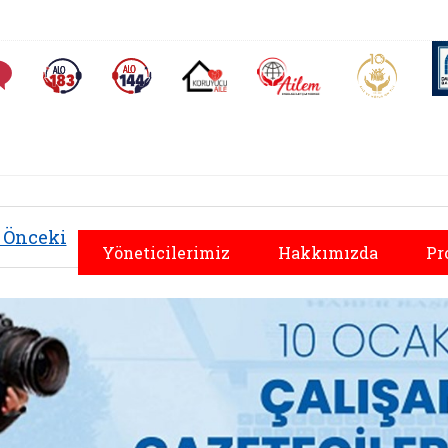
AİLEM İletişim Merkezi
Aile ve 
Sıkça Sorulan Sorular
Alo 183 (yeni sekmede açılır)
Alo 144 (yeni sekmede açılır)
Koruyucu Aile (yeni sekmede açılır)
Önceki
Yöneticilerimiz
Hakkımızda
Pr