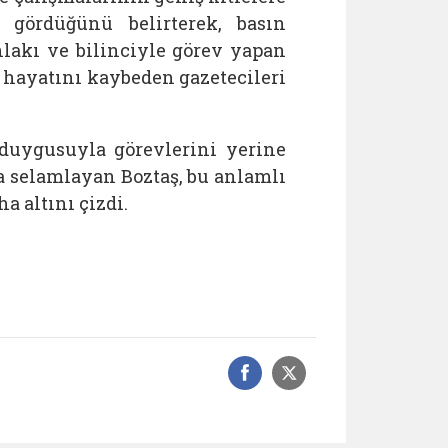
gördüğünü belirterek, basın
ahlakı ve bilinciyle görev yapan
 hayatını kaybeden gazetecileri
uygusuyla görevlerini yerine
a selamlayan Boztaş, bu anlamlı
a altını çizdi.
Facebook üzerinde
Sosyal medyad