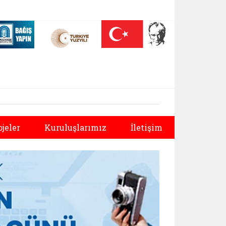
 (yeni sekmede açılır)
Nüfus On Yılı (yeni sekmede açılır)
Darülaceze bağış sayfası (yeni sekmede açılır)
Sonraki
ojeler
Kuruluşlarımız
İletişim