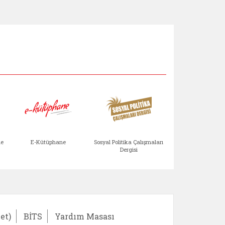
Aile Çocuk Derg
me
E-Kütüphane
Sosyal Politika Çalışmaları
Dergisi
)
Bağışlar ve Yardımlar (yeni sekmede açılır)
bilirlik Değerlendirme Modülü (yeni sekmede açıl
E-Kütüphane (yeni sekmede açılır)
Sosyal Politika Çalış
Ail
et)
BİTS
Yardım Masası