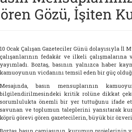
ören Gözü, İşiten Ku
10 Ocak Çalışan Gazeteciler Günü dolayısıyla İl
çalışanlarının fedakâr ve ilkeli çalışmalarına
yayımladı. Boztaş, basının yalnızca haber kay
kamuoyunun vicdanını temsil eden bir güç olduğu
Mesajında, basın mensuplarının kamuo
bilgilendirilmesindeki kritik rolüne dikkat çek
sorumlulukta önemli bir yer tuttuğunu ifade e
savunan ve toplumun taleplerini yansıtarak kur
köprü görevi gören gazetecilerin, büyük bir özveri
Boztaş, basın camiasının, kurumun projelerinin v